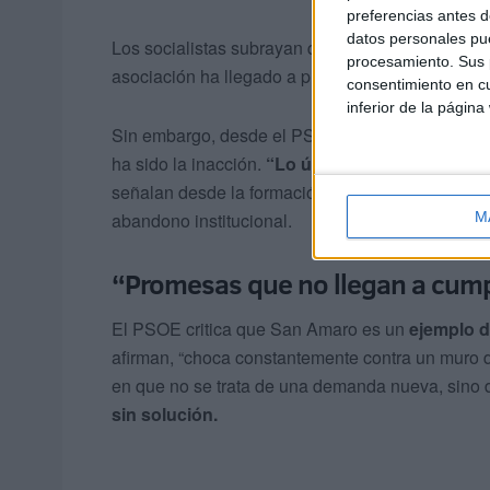
preferencias antes d
datos personales pue
Los socialistas subrayan que incluso existe
un s
procesamiento. Sus p
asociación ha llegado a plantear asumir parte del
consentimiento en cu
inferior de la página
Sin embargo, desde el PSOE denuncian que, pese 
ha sido la inacción.
“Lo único que han recibid
señalan desde la formación, que acusa al Ejecut
abandono institucional.
M
“Promesas que no llegan a cump
El PSOE critica que San Amaro es un
ejemplo d
afirman, “choca constantemente contra un muro de 
en que no se trata de una demanda nueva, sino 
sin solución.