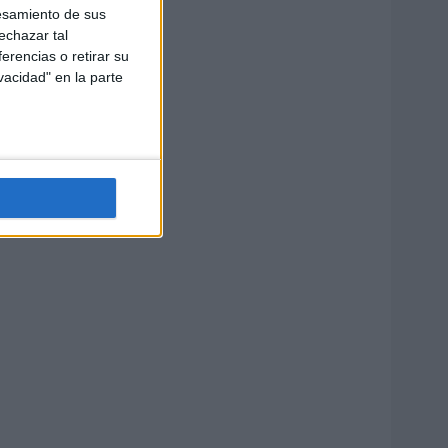
esamiento de sus
echazar tal
erencias o retirar su
vacidad" en la parte