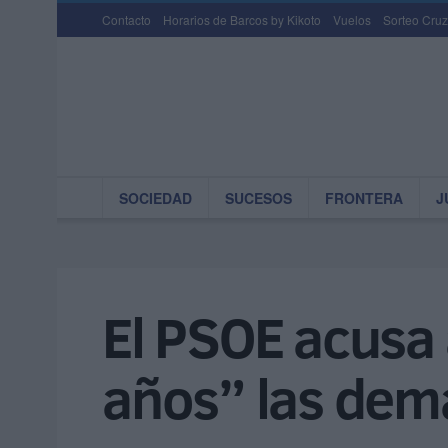
Contacto
Horarios de Barcos by Kikoto
Vuelos
Sorteo Cruz
SOCIEDAD
SUCESOS
FRONTERA
J
El PSOE acusa 
años” las de