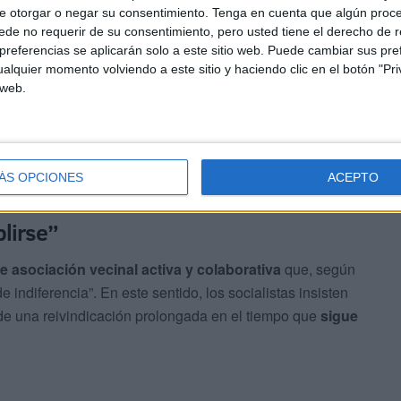
e otorgar o negar su consentimiento.
Tenga en cuenta que algún proc
de no requerir de su consentimiento, pero usted tiene el derecho de r
olar disponible para su construcción
y que la propia
referencias se aplicarán solo a este sitio web. Puede cambiar sus pref
 coste del proyecto.
alquier momento volviendo a este sitio y haciendo clic en el botón "Pri
 web.
a estas iniciativas, la respuesta del Gobierno del PP
o son promesas que no se han materializado”,
ivo de mantener a la barriada en una situación de
ÁS OPCIONES
ACEPTO
lirse”
e asociación vecinal activa y colaborativa
que, según
indiferencia”. En este sentido, los socialistas insisten
de una reivindicación prolongada en el tiempo que
sigue