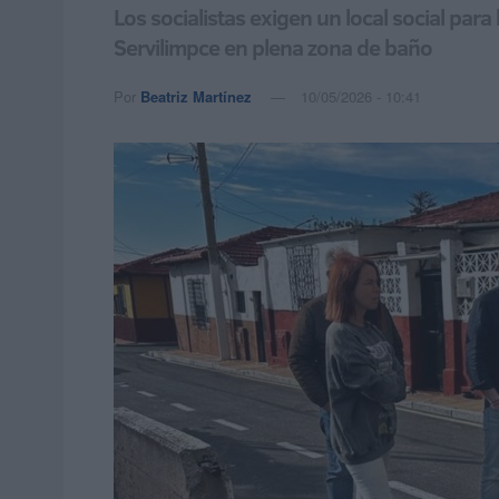
Los socialistas exigen un local social par
Servilimpce en plena zona de baño
Por
Beatriz Martínez
10/05/2026 - 10:41