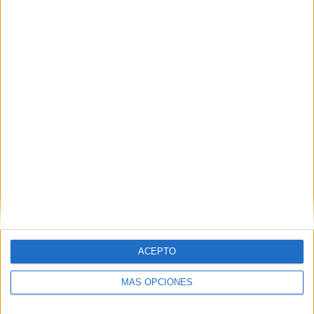
Esto implicaría tener que esperar varios meses más para
una solución.
¿Retraso?
ACEPTO
MÁS OPCIONES