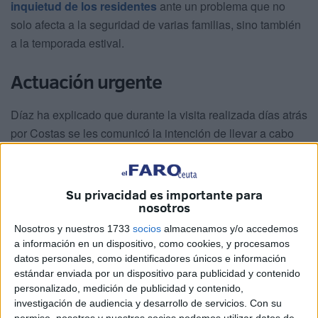
inquietud de los residentes
ante un problema que no
solo afecta a la seguridad de varias familias, sino también
a la temporada estival.
Actuación urgente
Díaz ha explicado que durante la visita realizada días atrás
por Costas se les comunicó la intención de llevar a cabo
una actuación urgente para estabilizar la zona
.
Entre las medidas planteadas, se habló de reforzar el
Su privacidad es importante para
monte desde la base con el objetivo de
evitar
nosotros
desprendimientos
y dar mayor seguridad a las viviendas
Nosotros y nuestros 1733
socios
almacenamos y/o accedemos
más cercanas al borde.
a información en un dispositivo, como cookies, y procesamos
datos personales, como identificadores únicos e información
estándar enviada por un dispositivo para publicidad y contenido
personalizado, medición de publicidad y contenido,
investigación de audiencia y desarrollo de servicios.
Con su
permiso, nosotros y nuestros socios podemos utilizar datos de