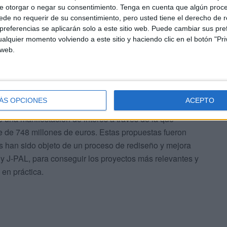
e otorgar o negar su consentimiento.
Tenga en cuenta que algún proc
de no requerir de su consentimiento, pero usted tiene el derecho de r
referencias se aplicarán solo a este sitio web. Puede cambiar sus pref
alquier momento volviendo a este sitio y haciendo clic en el botón "Pri
 web.
ÁS OPCIONES
ACEPTO
retaría General de Objetivos y Políticas de Inclusión y
 una manifestación de interés a través de la que
e de 748 millones de euros. Estas propuestas fueron
es han sido objeto de un proceso de rediseño y mejora
y J-PAL, para conseguir los proyectos más relevantes y
en práctica.