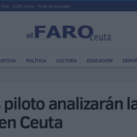
 Roja
COPE Ceuta
Portal del suscriptor
USTICIA
POLÍTICA
CULTURA
EDUCACIÓN
DEPO
piloto analizarán la
 en Ceuta