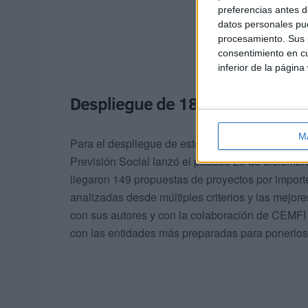
preferencias antes d
datos personales pue
procesamiento. Sus p
consentimiento en cu
inferior de la página
Despliegue de 18 convenios
M
Para el despliegue de estos 18 convenios, la Sec
Previsión Social lanzó el pasado 20 de diciembre
llegaron 149 propuestas de proyectos por import
analizadas desde múltiples criterios y las mejor
con sus autores y con la colaboración de CEMFI 
con las entidades más preparadas para ponerlos 