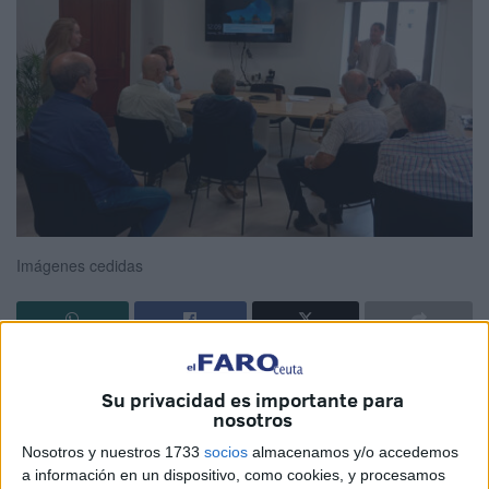
Imágenes cedidas
Buenas noticias para los feligreses de la
Virgen del
Su privacidad es importante para
Carmen de la Almadraba
de Ceuta, y es que, en la última
nosotros
reunión mantenida entre la Ciudad y los miembros de la
Nosotros y nuestros 1733
socios
almacenamos y/o accedemos
corporación, el ejecutivo les ha informado que en la
a información en un dispositivo, como cookies, y procesamos
primera quincena de diciembre se llevará a cabo la