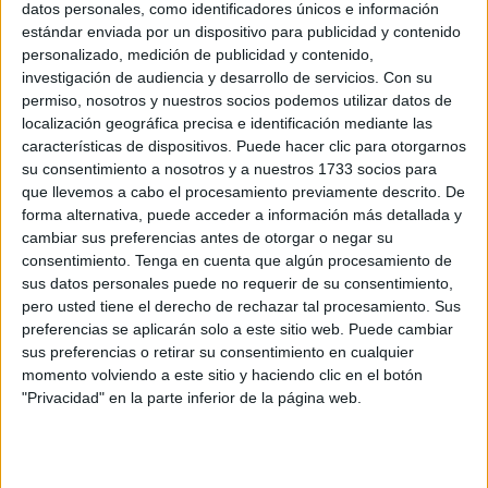
datos personales, como identificadores únicos e información
presentación oficial del proyecto
ya finalizado de la que
estándar enviada por un dispositivo para publicidad y contenido
será su
nueva capilla
.
personalizado, medición de publicidad y contenido,
investigación de audiencia y desarrollo de servicios.
Con su
Todo ello se ha informado durante un encuentro entre el
permiso, nosotros y nuestros socios podemos utilizar datos de
localización geográfica precisa e identificación mediante las
vicepresidente primero del Gobierno y consejero de Medio
características de dispositivos. Puede hacer clic para otorgarnos
Ambiente, Servicios Urbanos y Vivienda, Alejandro
su consentimiento a nosotros y a nuestros 1733 socios para
Ramírez; la directora general de Inversiones y Servicio
que llevemos a cabo el procesamiento previamente descrito. De
Urbano, Tamara Guerrero; y los representantes de los
forma alternativa, puede acceder a información más detallada y
feligreses de la corporación marinera celebrado este
cambiar sus preferencias antes de otorgar o negar su
consentimiento.
Tenga en cuenta que algún procesamiento de
pasado martes.
sus datos personales puede no requerir de su consentimiento,
pero usted tiene el derecho de rechazar tal procesamiento. Sus
preferencias se aplicarán solo a este sitio web. Puede cambiar
sus preferencias o retirar su consentimiento en cualquier
momento volviendo a este sitio y haciendo clic en el botón
"Privacidad" en la parte inferior de la página web.