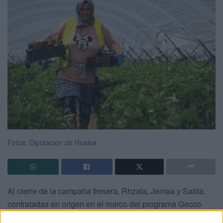
Fotos: Diputación de Huelva
Al cierre de la campaña fresera, Rhzala, Jemaa y Saida,
contratadas en origen en el marco del programa Gecco
para
la temporada agrícola en Huelva
, volvieron a