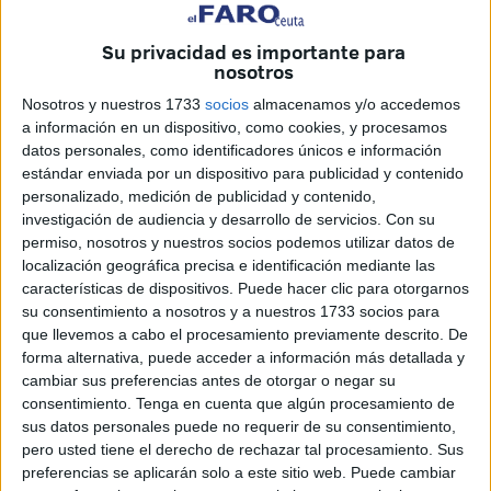
Marruecos para continuar trabajando en los negocios que
han conseguido poner en marcha gracias al plan de
Su privacidad es importante para
nosotros
codesarrollo impulsado por la Diputación de Huelva, la
empresa Agromartín y la Fundación Cepaim. El programa
Nosotros y nuestros 1733
socios
almacenamos y/o accedemos
se dirige a favorecer el emprendimiento y la autonomía de
a información en un dispositivo, como cookies, y procesamos
datos personales, como identificadores únicos e información
las mujeres
, contribuyendo además al desarrollo de sus
estándar enviada por un dispositivo para publicidad y contenido
lugares de origen.
personalizado, medición de publicidad y contenido,
investigación de audiencia y desarrollo de servicios.
Con su
Las iniciativas de Rhzala, Jemaa y Saida (pastelería
permiso, nosotros y nuestros socios podemos utilizar datos de
artesanal, confección de alfombras y engorde de ganado )
localización geográfica precisa e identificación mediante las
son tres de las nueve cooperativas que ya han despegado
características de dispositivos. Puede hacer clic para otorgarnos
su consentimiento a nosotros y a nuestros 1733 socios para
y se encuentran en funcionamiento en Marruecos desde
que llevemos a cabo el procesamiento previamente descrito. De
que se inició el programa, que cumple este 2025 su tercera
forma alternativa, puede acceder a información más detallada y
edición. Desde su arranque en 2023 hasta ahora, un total
cambiar sus preferencias antes de otorgar o negar su
de 20 mujeres han sido seleccionadas para recibir
consentimiento.
Tenga en cuenta que algún procesamiento de
sus datos personales puede no requerir de su consentimiento,
formación empresarial específica para iniciar un proyecto
pero usted tiene el derecho de rechazar tal procesamiento. Sus
y, de las once que se han formado este año, se van a
preferencias se aplicarán solo a este sitio web. Puede cambiar
seleccionar entre seis y once propuestas.