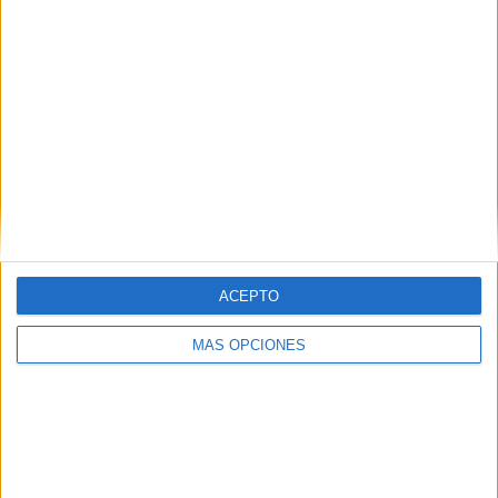
condicionantes turísticos para hacer vivir una semana
única a todos los visitantes.
Este sábado ya han viajado hasta Sevilla para tomar la
salida este domingo a partir de las 8:30 horas. Un recorrido
es exigente pero los ceutíes están preparados para
conseguirlo. Las banderas del PROI y Ceuta ondearán
este domingo en la capital andaluza.
ACEPTO
MÁS OPCIONES