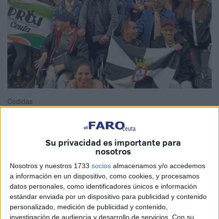
Cedidas
Su privacidad es importante para
La asociación
PROI
participará este domingo en la
nosotros
multitudinaria
Maratón
de Sevilla, que reunirá nada más y
Nosotros y nuestros 1733
socios
almacenamos y/o accedemos
nada menos que a unos cerca de 14.000 participantes.
a información en un dispositivo, como cookies, y procesamos
Una prueba para la que los 5 usuarios y 15 impulsores
datos personales, como identificadores únicos e información
estándar enviada por un dispositivo para publicidad y contenido
llevan preparándose desde hace meses.
personalizado, medición de publicidad y contenido,
investigación de audiencia y desarrollo de servicios.
Con su