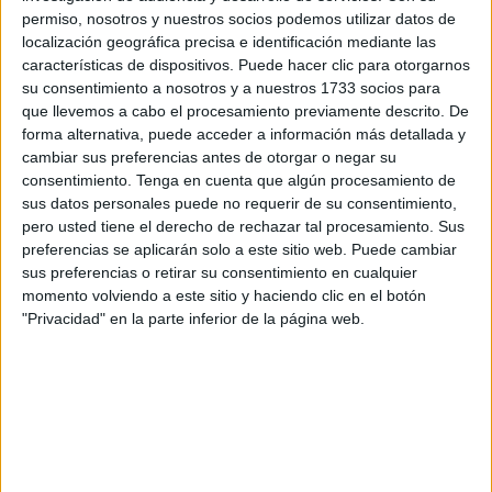
La ilusión por bandera, eso es lo que esperan tener los
permiso, nosotros y nuestros socios podemos utilizar datos de
ceutíes en esta prueba. El momento de tomar la salida
localización geográfica precisa e identificación mediante las
será uno de los más bonitos, pero el PROI tiene el objetivo
características de dispositivos. Puede hacer clic para otorgarnos
de acabar los 42 kilómetros de esta Maratón sevillana.
su consentimiento a nosotros y a nuestros 1733 socios para
que llevemos a cabo el procesamiento previamente descrito. De
Abderrahim Bezakour, Mohamed Boudir, Iris Córdoba
forma alternativa, puede acceder a información más detallada y
cambiar sus preferencias antes de otorgar o negar su
Guerrero, Ismail Ahouari Mohamed y Sana Mohamed
consentimiento.
Tenga en cuenta que algún procesamiento de
Alami son los cinco usuarios que estarán hoy compitiendo
sus datos personales puede no requerir de su consentimiento,
y lo harán con sus habituales impulsores. Algunos de ellos
pero usted tiene el derecho de rechazar tal procesamiento. Sus
debutarán en competición y lo quieren hacer dejando su
preferencias se aplicarán solo a este sitio web. Puede cambiar
sus preferencias o retirar su consentimiento en cualquier
sello de identidad.
momento volviendo a este sitio y haciendo clic en el botón
"Privacidad" en la parte inferior de la página web.