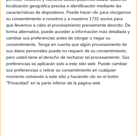
localización geográfica precisa e identificación mediante las
capacidad de la que se dispone, deslizando que el
características de dispositivos. Puede hacer clic para otorgarnos
Ministerio de Educación en Ceuta
debería hacer más
su consentimiento a nosotros y a nuestros 1731 socios para
para que no se llegue a situaciones como las que se viven
que llevemos a cabo el procesamiento previamente descrito. De
en algunas de estas instalaciones educativas.
forma alternativa, puede acceder a información más detallada y
cambiar sus preferencias antes de otorgar o negar su
Lo ha recalcado Orozco ante la interpelación presentada
consentimiento.
Tenga en cuenta que algún procesamiento de
sus datos personales puede no requerir de su consentimiento,
por
MDyC
, que ha cuestionado el estado de algunas
pero usted tiene el derecho de rechazar tal procesamiento. Sus
guarderías como es el caso de la de
Juan Carlos I
preferencias se aplicarán solo a este sitio web. Puede cambiar
obligada a su cierre por una plaga de termitas.
sus preferencias o retirar su consentimiento en cualquier
momento volviendo a este sitio y haciendo clic en el botón
"Privacidad" en la parte inferior de la página web.