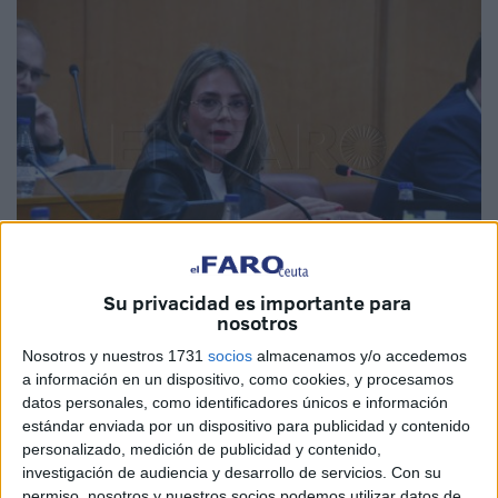
Su privacidad es importante para
nosotros
Fotos: Quino
Nosotros y nuestros 1731
socios
almacenamos y/o accedemos
a información en un dispositivo, como cookies, y procesamos
datos personales, como identificadores únicos e información
estándar enviada por un dispositivo para publicidad y contenido
La consejera de Educación
y Cultura, Pilar Orozco, ha
personalizado, medición de publicidad y contenido,
defendido la labor de la consejería en el mantenimiento de
investigación de audiencia y desarrollo de servicios.
Con su
colegios, guarderías y escuelas infantiles dentro de la
permiso, nosotros y nuestros socios podemos utilizar datos de