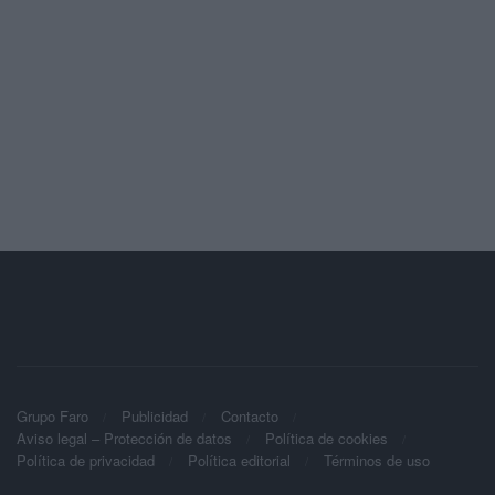
Grupo Faro
Publicidad
Contacto
Aviso legal – Protección de datos
Política de cookies
Política de privacidad
Política editorial
Términos de uso