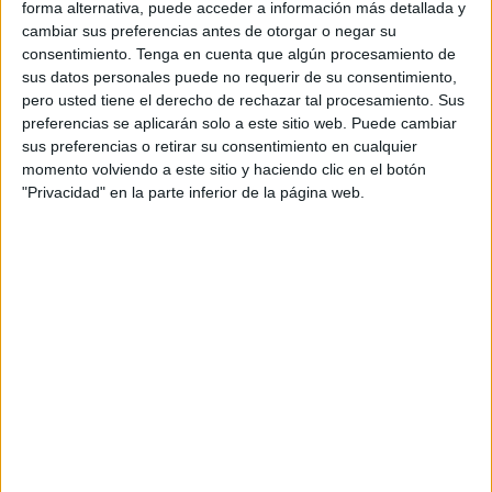
escrito de acusación, el pasado 31 de agosto el ya
forma alternativa, puede acceder a información más detallada y
cambiar sus preferencias antes de otorgar o negar su
condenado se encontraba en la estación marítima de
consentimiento.
Tenga en cuenta que algún procesamiento de
nuestra ciudad, en el embarque previo a uno de los ferris
sus datos personales puede no requerir de su consentimiento,
que unen Ceuta con la Península. Al infundir sospechas
pero usted tiene el derecho de rechazar tal procesamiento. Sus
en los agentes de la
Guardia Civil
que dan servicio en la
preferencias se aplicarán solo a este sitio web. Puede cambiar
zona, procedieron al registro del vehículo en el que
sus preferencias o retirar su consentimiento en cualquier
momento volviendo a este sitio y haciendo clic en el botón
viajaba. Fruto de esta revisión, los uniformados hallaron
"Privacidad" en la parte inferior de la página web.
ocultos en el depósito de combustible cerca de 15 kilos de
resina de hachís, con un THC del 29,83%, droga que en el
mercado hubiera alcanzado un valor de 25.094,64 euros.
Tras reconocer los hechos ante la titular del juzgado, el
acusado se conformó con la pena de tres años y dos
meses de prisión, así como el pago de una multa
equivalente al valor de la droga. Además, al ser un
ciudadano de nacionalidad marroquí pero con residencia
española, se solicitó la expulsión del territorio nacional
una vez cumplidas las dos terceras partes de la condena