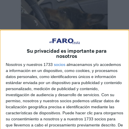
Su privacidad es importante para
nosotros
El Faro
Nosotros y nuestros 1733
socios
almacenamos y/o accedemos
a información en un dispositivo, como cookies, y procesamos
datos personales, como identificadores únicos e información
estándar enviada por un dispositivo para publicidad y contenido
Hasta tres personas fueron condenadas este miércoles en
personalizado, medición de publicidad y contenido,
el
Juzgado
de lo Penal número 2 por delitos relacionados
investigación de audiencia y desarrollo de servicios.
Con su
contra la
salud pública
, todos ellos en su modalidad de
permiso, nosotros y nuestros socios podemos utilizar datos de
localización geográfica precisa e identificación mediante las
tráfico de
drogas
. El primero que se sentó en el banquillo
características de dispositivos. Puede hacer clic para otorgarnos
fue M.T., quien llegaba desde los calabozos acusado por
su consentimiento a nosotros y a nuestros 1733 socios para
un delito de tráfico de drogas. Según se detallaba en el
que llevemos a cabo el procesamiento previamente descrito. De