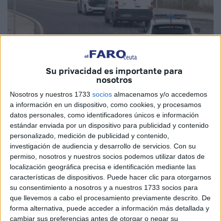
Su privacidad es importante para
nosotros
Nosotros y nuestros 1733
socios
almacenamos y/o accedemos
Imagen de archivo
a información en un dispositivo, como cookies, y procesamos
datos personales, como identificadores únicos e información
estándar enviada por un dispositivo para publicidad y contenido
personalizado, medición de publicidad y contenido,
El titular del
Juzgado
de Instrucción número 5 de Ceuta
investigación de audiencia y desarrollo de servicios.
Con su
permiso, nosotros y nuestros socios podemos utilizar datos de
ha ordenado el ingreso en
prisión
del ceutí detenido en la
localización geográfica precisa e identificación mediante las
mañana de este domingo con 8
inmigrantes marroquíes
características de dispositivos. Puede hacer clic para otorgarnos
en una recreativa, con el ánimo de intentar su traslado a la
su consentimiento a nosotros y a nuestros 1733 socios para
Península, tal y como ha adelantado
El Faro
.
que llevemos a cabo el procesamiento previamente descrito. De
forma alternativa, puede acceder a información más detallada y
Ingresa en prisión preventiva a la espera de juicio por un
cambiar sus preferencias antes de otorgar o negar su