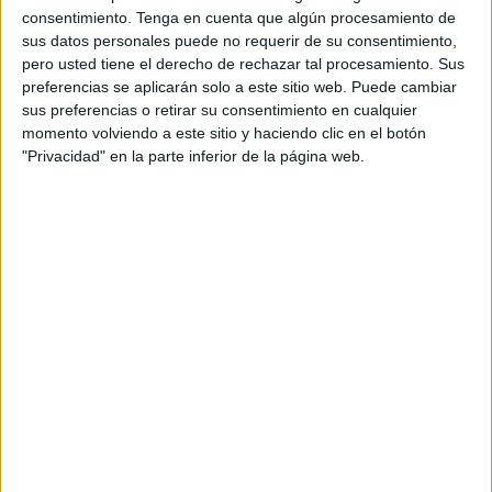
consentimiento.
Tenga en cuenta que algún procesamiento de
delito
contra los derechos de los ciudadanos extranjeros.
sus datos personales puede no requerir de su consentimiento,
pero usted tiene el derecho de rechazar tal procesamiento. Sus
El ahora encarcelado preventivo
fue sorprendido cuando
preferencias se aplicarán solo a este sitio web. Puede cambiar
salía de Ceuta, desde la zona ubicada entre Benítez y
sus preferencias o retirar su consentimiento en cualquier
Calamocarro
. Un punto negro ya marcado por los
momento volviendo a este sitio y haciendo clic en el botón
investigadores de la Benemérita como elegido para la
"Privacidad" en la parte inferior de la página web.
salida de embarcaciones implicadas en la comisión de
estas prácticas delincuenciales.
Esta mañana fue conducido por la propia Guardia Civil a la
cárcel de Mendizábal, dictándose auto de entrada en
prisión preventiva a la espera de juicio. En la misma
condición privativa de libertad hay otros detenidos en este
verano asociados a episodios de inmigración.
Otros servicios similares en los
últimos días