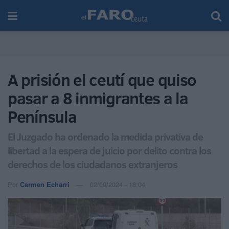
A prisión el ceutí que quiso
pasar a 8 inmigrantes a la
Península
El Juzgado ha ordenado la medida privativa de
libertad a la espera de juicio por delito contra los
derechos de los ciudadanos extranjeros
Por
Carmen Echarri
02/09/2024 - 18:04