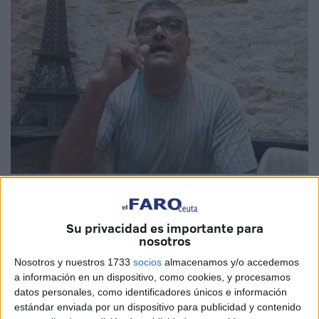
Foto: Facebook Said Chramti
Su privacidad es importante para
nosotros
El
activista y político marroquí Said Chramti
, que
Nosotros y nuestros 1733
socios
almacenamos y/o accedemos
a información en un dispositivo, como cookies, y procesamos
reivindica Ceuta y Melilla para Marruecos
,
se encuentra
datos personales, como identificadores únicos e información
actualmente en
prisión preventiva en Marruecos
, tras ser
estándar enviada por un dispositivo para publicidad y contenido