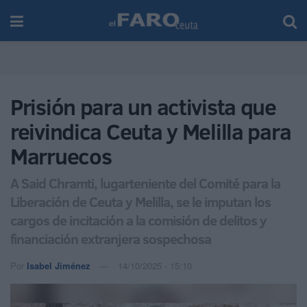
Prisión para un activista que
reivindica Ceuta y Melilla para
Marruecos
A Said Chramti, lugarteniente del Comité para la
Liberación de Ceuta y Melilla, se le imputan los
cargos de incitación a la comisión de delitos y
financiación extranjera sospechosa
Por
Isabel Jiménez
14/10/2025 - 15:10