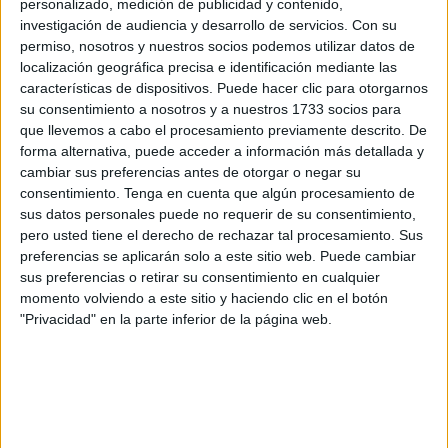
acusado de incitación a cometer delitos y de recibir
personalizado, medición de publicidad y contenido,
financiación extranjera de carácter sospechoso.
investigación de audiencia y desarrollo de servicios.
Con su
permiso, nosotros y nuestros socios podemos utilizar datos de
Según
El Faro de Melilla
, el pasado viernes 10 de
localización geográfica precisa e identificación mediante las
características de dispositivos. Puede hacer clic para otorgarnos
octubre, la Fiscalía del Tribunal de Primera Instancia de
su consentimiento a nosotros y a nuestros 1733 socios para
Nador ordenó su ingreso en el centro penitenciario de
que llevemos a cabo el procesamiento previamente descrito. De
Zeluán. Chramti es presidente de la Asociación del Gran
forma alternativa, puede acceder a información más detallada y
Rif por los Derechos Humanos y se autoproclama
cambiar sus preferencias antes de otorgar o negar su
consentimiento.
Tenga en cuenta que algún procesamiento de
“responsable de las operaciones de campo” dentro del
sus datos personales puede no requerir de su consentimiento,
Comité para la Liberación de Ceuta y Melilla
.
pero usted tiene el derecho de rechazar tal procesamiento. Sus
preferencias se aplicarán solo a este sitio web. Puede cambiar
Entre los cargos que se le imputan figuran la
incitación a
sus preferencias o retirar su consentimiento en cualquier
la comisión de delitos
, tanto leves como graves,
momento volviendo a este sitio y haciendo clic en el botón
mediante medios electrónicos, además de la
recepción
"Privacidad" en la parte inferior de la página web.
de cantidades de dinero procedentes del extranjero
.
Dichos fondos, de acuerdo con la acusación, habrían
servido para
financiar campañas de propaganda
dirigidas a cuestionar la unidad nacional y la soberanía