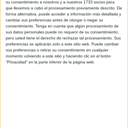
su consentimiento a nosotros y a nuestros 1733 socios para
Sus intervenciones ante los medios siempre han sido
que llevemos a cabo el procesamiento previamente descrito. De
duras y críticas contra la ciudad y la hermana de Melilla,
forma alternativa, puede acceder a información más detallada y
agresivas contra la españolidad.
cambiar sus preferencias antes de otorgar o negar su
consentimiento.
Tenga en cuenta que algún procesamiento de
En declaraciones recogidas por
Hespress
, ha indicado
sus datos personales puede no requerir de su consentimiento,
que “ha recibido
señales claras
de que existe
pero usted tiene el derecho de rechazar tal procesamiento. Sus
preferencias se aplicarán solo a este sitio web. Puede cambiar
incomodidad por parte de las autoridades representadas
sus preferencias o retirar su consentimiento en cualquier
por el Ministerio del Interior y sus delegaciones en Nador y
momento volviendo a este sitio y haciendo clic en el botón
Beni Enzar, en relación con la constitución de la
"Privacidad" en la parte inferior de la página web.
Coordinadora Nacional de Defensas de las Causas del
Reino
”.
Entidad atentatoria contra la
españolidad
“
Soy una persona patriota
que cree en las instituciones
marroquíes, monárquico hasta la médula, y no puedo