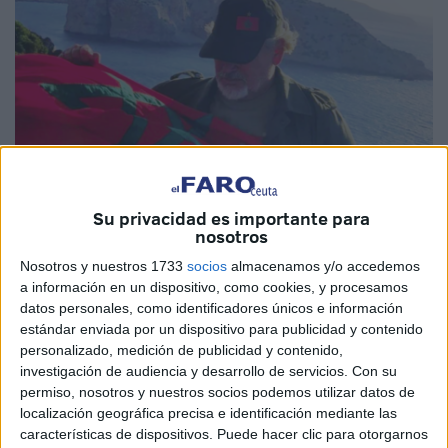
Su privacidad es importante para
nosotros
Imagen de archivo
Nosotros y nuestros 1733
socios
almacenamos y/o accedemos
a información en un dispositivo, como cookies, y procesamos
datos personales, como identificadores únicos e información
estándar enviada por un dispositivo para publicidad y contenido
Al activista político y
nostálgico promarroquí, Yahya
personalizado, medición de publicidad y contenido,
Yahya
, famoso por sus continuos llamamientos a las
investigación de audiencia y desarrollo de servicios.
Con su
reclamaciones de Ceuta y Melilla, así como la
permiso, nosotros y nuestros socios podemos utilizar datos de
localización geográfica precisa e identificación mediante las
ocupación de Perejil
, le han tirado de las orejas.
características de dispositivos. Puede hacer clic para otorgarnos