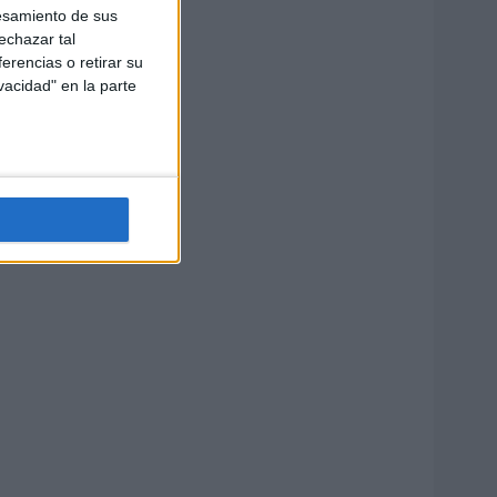
esamiento de sus
echazar tal
erencias o retirar su
vacidad" en la parte