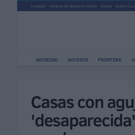
Contacto
Horarios de Barcos by Kikoto
Vuelos
Sorteo Cruz
SOCIEDAD
SUCESOS
FRONTERA
J
Casas con agu
'desaparecida'