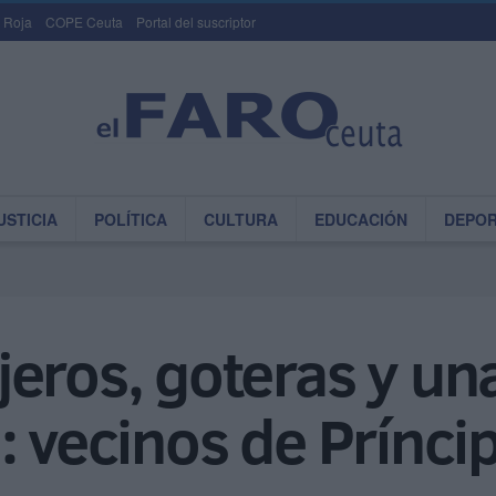
 Roja
COPE Ceuta
Portal del suscriptor
USTICIA
POLÍTICA
CULTURA
EDUCACIÓN
DEPO
jeros, goteras y u
: vecinos de Prínci