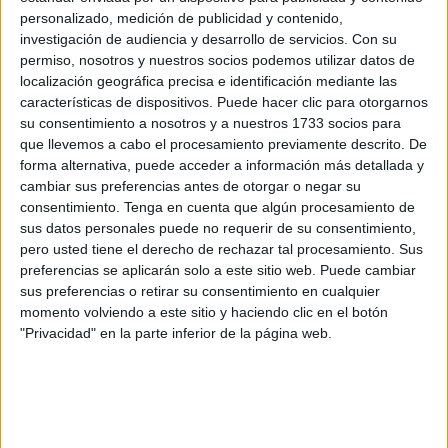
Sus
huellas
han emergido de la tierra. Piezas
personalizado, medición de publicidad y contenido,
fragmentadas en su mayoría que representan porcelanas
investigación de audiencia y desarrollo de servicios.
Con su
permiso, nosotros y nuestros socios podemos utilizar datos de
decorativas o utensilios que en su día eran parte de su
localización geográfica precisa e identificación mediante las
cotidianidad. Formas y piezas que revestían salas o
características de dispositivos. Puede hacer clic para otorgarnos
estaban entre manos que en el presente son clave para
su consentimiento a nosotros y a nuestros 1733 socios para
conocer la vida de los religiosos de este lugar sagrado.
que llevemos a cabo el procesamiento previamente descrito. De
forma alternativa, puede acceder a información más detallada y
A pesar de estos hallazgos, aún queda mucho por hacer y
cambiar sus preferencias antes de otorgar o negar su
consentimiento.
Tenga en cuenta que algún procesamiento de
obtener conclusiones llevará tiempo. Trozos partidos en su
sus datos personales puede no requerir de su consentimiento,
mayoría y algunos en buen estado de conservación que
pero usted tiene el derecho de rechazar tal procesamiento. Sus
datan, sobre todo, del siglo XIX.
preferencias se aplicarán solo a este sitio web. Puede cambiar
sus preferencias o retirar su consentimiento en cualquier
A pesar de estos hallazgos, aún
momento volviendo a este sitio y haciendo clic en el botón
"Privacidad" en la parte inferior de la página web.
queda mucho por hacer en esta
materia
Se encuentran entre estos enseres una olla casi completa,