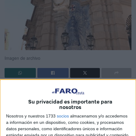
Imagen de archivo
Utensilios para deleitar al paladar o vasijas que decoran
habitaciones. Objetos tan cotidianos que, si pertenecen a
Su privacidad es importante para
otro siglo, son reveladores de una historia enterrada en el
nosotros
tiempo. Las primeras
cerámicas
que acompañaron a la
Nosotros y nuestros 1733
socios
almacenamos y/o accedemos
orden Trinitaria
en el día a día del convento en Ceuta han
a información en un dispositivo, como cookies, y procesamos
sido rescatadas del olvido.
datos personales, como identificadores únicos e información
estándar enviada por un dispositivo para publicidad y contenido