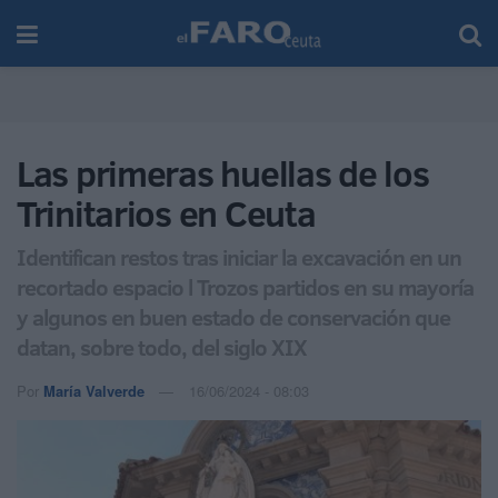
Las primeras huellas de los
Trinitarios en Ceuta
Identifican restos tras iniciar la excavación en un
recortado espacio l Trozos partidos en su mayoría
y algunos en buen estado de conservación que
datan, sobre todo, del siglo XIX
Por
María Valverde
16/06/2024 - 08:03