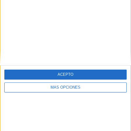
ACEPTO
MÁS OPCIONES
Asimismo, se ha podido conocer que un total de 22
internos junto con cuatro profesionales del Centro
Penitenciario de Ceuta han participado en su desarrollo.
Para finalizar, también se ha informado que no solamente