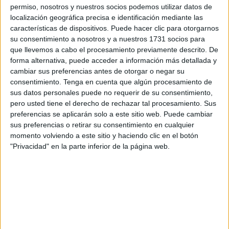
permiso, nosotros y nuestros socios podemos utilizar datos de
Tras unos días de la jornada que cada año se conmemora
localización geográfica precisa e identificación mediante las
en Ceuta, el Centro Penitenciario de Ceuta no ha querido
características de dispositivos. Puede hacer clic para otorgarnos
dejar pasar la oportunidad para que los privados de
su consentimiento a nosotros y a nuestros 1731 socios para
que llevemos a cabo el procesamiento previamente descrito. De
libertan también pudiera llevar a cabo una actividad
forma alternativa, puede acceder a información más detallada y
alusiva a la Mochila.
cambiar sus preferencias antes de otorgar o negar su
consentimiento.
Tenga en cuenta que algún procesamiento de
sus datos personales puede no requerir de su consentimiento,
pero usted tiene el derecho de rechazar tal procesamiento. Sus
preferencias se aplicarán solo a este sitio web. Puede cambiar
sus preferencias o retirar su consentimiento en cualquier
momento volviendo a este sitio y haciendo clic en el botón
"Privacidad" en la parte inferior de la página web.