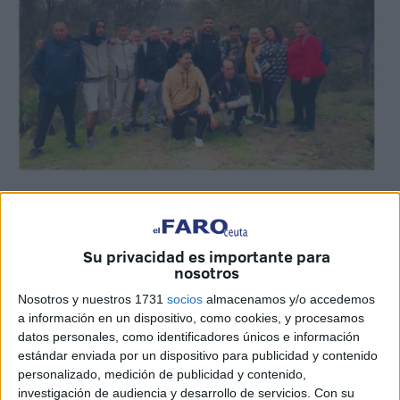
Imágenes cedidas
Su privacidad es importante para
nosotros
La salida programada del
Centro Penitenciario de Ceuta
Nosotros y nuestros 1731
socios
almacenamos y/o accedemos
que se ha llevado a cabo este jueves ha tenido un doble
a información en un dispositivo, como cookies, y procesamos
propósito, pues además de promover la inserción de la
datos personales, como identificadores únicos e información
estándar enviada por un dispositivo para publicidad y contenido
población interna, también ha sido su manera de celebrar
personalizado, medición de publicidad y contenido,
la tradicional Mochila
.
investigación de audiencia y desarrollo de servicios.
Con su