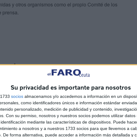
idas y otros organismos como el propio Comité de los
e prensa.
sta ahora
Su privacidad es importante para nosotros
s 1733
socios
almacenamos y/o accedemos a información en un disposit
sonales, como identificadores únicos e información estándar enviada 
ntenido personalizado, medición de publicidad y contenido, investigaci
os.
Con su permiso, nosotros y nuestros socios podemos utilizar datos 
todas las actuaciones previas interpuestas por otras
identificación mediante las características de dispositivos. Puede hacer
osterior incorporación a la instrucción los datos y
ntimiento a nosotros y a nuestros 1733 socios para que llevemos a ca
. De forma alternativa, puede acceder a información más detallada y 
 entidades y organizaciones, incluyendo UNICEF,