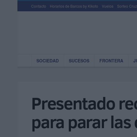
Contacto
Horarios de Barcos by Kikoto
Vuelos
Sorteo Cruz
SOCIEDAD
SUCESOS
FRONTERA
J
Presentado rec
para parar las