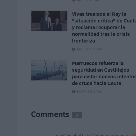
Vivas traslada al Rey la
"situación crítica" de Ceut
y reclama recuperar la
normalidad tras la crisis
fronteriza
HACE 10 HORAS
Marruecos refuerza la
seguridad en Castillejos
para evitar nuevos intento
de cruce hacia Ceuta
HACE 11 HORAS
Comments
3
Juan Cristobal Lirio Cañestro
comentó: