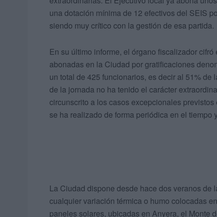
extraordinarias. El Ejecutivo local ya abona uno
una dotación mínima de 12 efectivos del SEIS por
siendo muy crítico con la gestión de esa partida.
En su último informe, el órgano fiscalizador cifr
abonadas en la Ciudad por gratificaciones denomi
un total de 425 funcionarios, es decir al 51% de la
de la jornada no ha tenido el carácter extraordin
circunscrito a los casos excepcionales previsto
se ha realizado de forma periódica en el tiempo y
La Ciudad dispone desde hace dos veranos de las
cualquier variación térmica o humo colocadas en 
paneles solares, ubicadas en Anyera, el Monte d