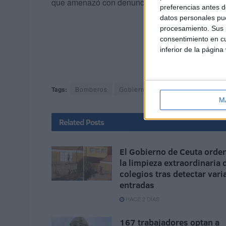
que amenazó con denuncian penales si se da un
preferencias antes d
datos personales pue
procesamiento. Sus p
consentimiento en cu
inferior de la página
Tags:
Bomberos
Gobierno de Ceuta
Incendios
M
Related
Posts
El Gobierno de Ceuta orde
la limpieza extraordinaria 
colegios tras detectar vari
entradas
HACE 2 DÍAS
167 trabajadores optan a