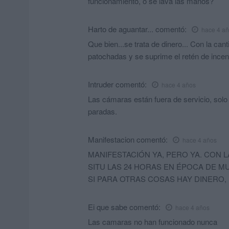
funcionamiento, o se lava las manos?
Harto de aguantar...
comentó:
hace 4 a
Que bien...se trata de dinero... Con la can
patochadas y se suprime el retén de incen
Intruder
comentó:
hace 4 años
Las cámaras están fuera de servicio, sol
paradas.
Manifestacion
comentó:
hace 4 años
MANIFESTACIÓN YA, PERO YA. CON L
SITU LAS 24 HORAS EN ÉPOCA DE M
SI PARA OTRAS COSAS HAY DINERO, 
Ei que sabe
comentó:
hace 4 años
Las camaras no han funcionado nunca