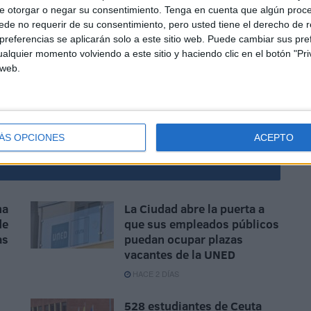
 fuego.
e otorgar o negar su consentimiento.
Tenga en cuenta que algún proc
de no requerir de su consentimiento, pero usted tiene el derecho de r
referencias se aplicarán solo a este sitio web. Puede cambiar sus pref
alquier momento volviendo a este sitio y haciendo clic en el botón "Pri
 web.
ÁS OPCIONES
ACEPTO
na
La Ciudad abre la puerta a
de
que sus empleados públicos
as
puedan ocupar plazas
vacantes de la UNED
HACE 2 DÍAS
528 estudiantes de Ceuta