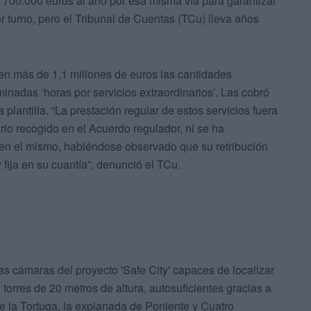
s 700.000 euros al año por esa misma vía para garantizar
 turno, pero el Tribunal de Cuentas (TCu) lleva años
ó en más de 1,1 millones de euros las cantidades
nadas ‘horas por servicios extraordinarios’. Las cobró
 plantilla. “La prestación regular de estos servicios fuera
ario recogido en el Acuerdo regulador, ni se ha
s en el mismo, habiéndose observado que su retribución
 fija en su cuantía”, denunció el TCu.
 cámaras del proyecto 'Safe City' capaces de localizar
torres de 20 metros de altura, autosuficientes gracias a
e la Tortuga, la explanada de Poniente y Cuatro