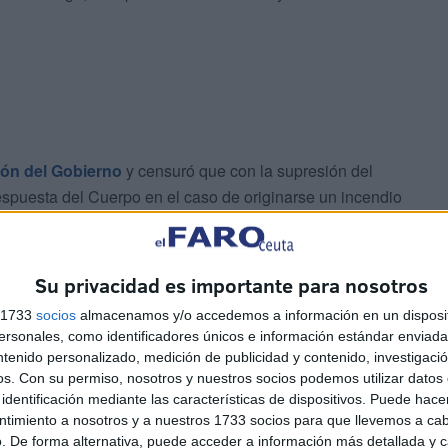
ión del Gobierno
y censuró que con la supresión del
espuesta del Cuerpo en el caso de originarse un incendio
tegida y sin bomberos a la ciudad en el transcurso de
Su privacidad es importante para nosotros
s 1733
socios
almacenamos y/o accedemos a información en un disposit
sonales, como identificadores únicos e información estándar enviada 
ntenido personalizado, medición de publicidad y contenido, investigaci
os.
Con su permiso, nosotros y nuestros socios podemos utilizar datos 
 del Servicio del SEIS han solicitado insistentemente el
identificación mediante las características de dispositivos. Puede hacer
ntimiento a nosotros y a nuestros 1733 socios para que llevemos a ca
enegado por motivos económicos”, criticó el sindicato,
. De forma alternativa, puede acceder a información más detallada y 