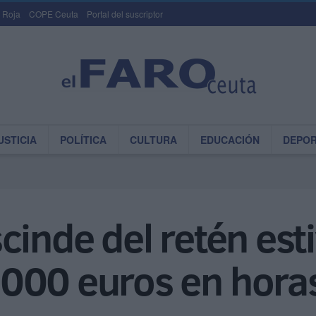
 Roja
COPE Ceuta
Portal del suscriptor
USTICIA
POLÍTICA
CULTURA
EDUCACIÓN
DEPO
cinde del retén esti
000 euros en horas