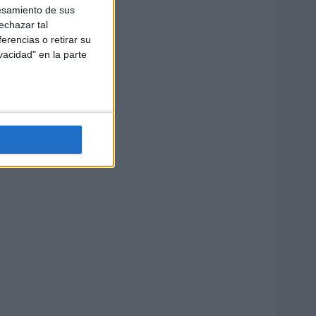
esamiento de sus
echazar tal
erencias o retirar su
vacidad" en la parte