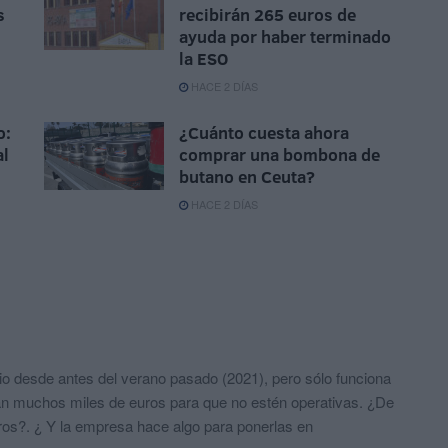
s
recibirán 265 euros de
ayuda por haber terminado
la ESO
HACE 2 DÍAS
o:
¿Cuánto cuesta ahora
al
comprar una bombona de
butano en Ceuta?
HACE 2 DÍAS
io desde antes del verano pasado (2021), pero sólo funciona
muchos miles de euros para que no estén operativas. ¿De
uros?. ¿ Y la empresa hace algo para ponerlas en