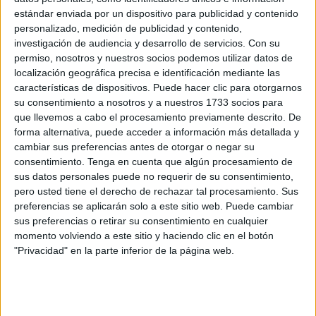
(
CSIF
)
, que se identifica como el sindicato más
estándar enviada por un dispositivo para publicidad y contenido
representativo de las administraciones públicas, denuncia
personalizado, medición de publicidad y contenido,
que el Gobierno de Ceuta en general y el director general
investigación de audiencia y desarrollo de servicios.
Con su
de Recursos Humanos en particular, "ha eliminado" el
permiso, nosotros y nuestros socios podemos utilizar datos de
retén de
montes
de Servicio de Extinción de Incendios y
localización geográfica precisa e identificación mediante las
características de dispositivos. Puede hacer clic para otorgarnos
Salvamento (SEIS) el cual "favorece y minimiza el tiempo
su consentimiento a nosotros y a nuestros 1733 socios para
de respuesta del cuerpo de bomberos en el caso de
que llevemos a cabo el procesamiento previamente descrito. De
originarse un
incendio
en los montes de nuestra ciudad,
forma alternativa, puede acceder a información más detallada y
dejando desprotegida y sin bomberos a la ciudad en el
cambiar sus preferencias antes de otorgar o negar su
consentimiento.
Tenga en cuenta que algún procesamiento de
transcurso de una incidencia".
sus datos personales puede no requerir de su consentimiento,
pero usted tiene el derecho de rechazar tal procesamiento. Sus
Ante la "eliminación" del retén, CSIF advierte al Gobierno
preferencias se aplicarán solo a este sitio web. Puede cambiar
de que será responsable penal si los montes arden por su
sus preferencias o retirar su consentimiento en cualquier
"incompetencia" y adelanta que actuará judicialmente
momento volviendo a este sitio y haciendo clic en el botón
contra la Ciudad si hubiera un desgracia por tal motivo.
"Privacidad" en la parte inferior de la página web.
"Pondría en peligro la vida" de los residentes
en las inmediaciones, bomberos, policías y