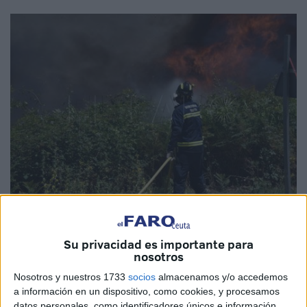
Imagen de archivo
Su privacidad es importante para
nosotros
Nosotros y nuestros 1733
socios
almacenamos y/o accedemos
La Central Sindical Independiente y de Funcionarios
a información en un dispositivo, como cookies, y procesamos
datos personales, como identificadores únicos e información