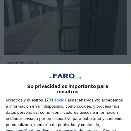
Imagen de archivo
Su privacidad es importante para
nosotros
El Defensor del Pueblo ha vuelto a insistir en la necesidad
de que las madres que están
presas
puedan disponer de
Nosotros y nuestros 1731
socios
almacenamos y/o accedemos
instalaciones adecuadas para cumplir condena con sus
a información en un dispositivo, como cookies, y procesamos
datos personales, como identificadores únicos e información
hijos menores de tres años. Ha dictado una
estándar enviada por un dispositivo para publicidad y contenido
recomendación para las
cárceles de Ceuta
,
Melilla
y
personalizado, medición de publicidad y contenido,
Canarias en las que esta medida no se atiende.
investigación de audiencia y desarrollo de servicios.
Con su