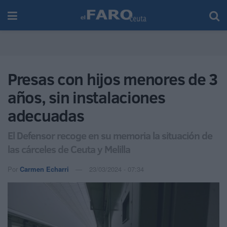
Presas con hijos menores de 3
años, sin instalaciones
adecuadas
El Defensor recoge en su memoria la situación de
las cárceles de Ceuta y Melilla
Por
Carmen Echarri
23/03/2024 - 07:34