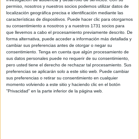
permiso, nosotros y nuestros socios podemos utilizar datos de
Así se recoge en la memoria anual hecha pública por la
localización geográfica precisa e identificación mediante las
institución en su condición de Mecanismo Nacional de
características de dispositivos. Puede hacer clic para otorgarnos
su consentimiento a nosotros y a nuestros 1731 socios para
Prevención de la Tortura y otros tratos o penas crueles,
que llevemos a cabo el procesamiento previamente descrito. De
inhumanos o degradantes (MNP).
forma alternativa, puede acceder a información más detallada y
cambiar sus preferencias antes de otorgar o negar su
El Defensor recalca que hay que trabajar para evitar esa
consentimiento.
Tenga en cuenta que algún procesamiento de
ausencia de instalaciones adecuadas para condenadas
sus datos personales puede no requerir de su consentimiento,
con hijos menores.
pero usted tiene el derecho de rechazar tal procesamiento. Sus
preferencias se aplicarán solo a este sitio web. Puede cambiar
“Es conocido el condicionamiento e impacto emocional
sus preferencias o retirar su consentimiento en cualquier
momento volviendo a este sitio y haciendo clic en el botón
que supone para la mujer la separación de sus hijos
"Privacidad" en la parte inferior de la página web.
menores de tres años y su cuidado por familiares o en
instituciones de protección”, expone en la memoria en la
que además recoge casos concretos de madres separadas
de sus hijos recién nacidos tras el parto.
Los archipiélagos balear y canario así como las ciudades