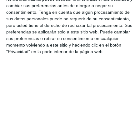
cambiar sus preferencias antes de otorgar o negar su
entidad local.
Por segunda vez consecutiva
, Maria Inês
consentimiento.
Tenga en cuenta que algún procesamiento de
de Gusmão Ramos Marques Pinto, residente de tercer año
sus datos personales puede no requerir de su consentimiento,
de Medicina Familiar y Comunitaria, ha logrado la primera
pero usted tiene el derecho de rechazar tal procesamiento. Sus
posición en el concurso médico que premia los mejores
preferencias se aplicarán solo a este sitio web. Puede cambiar
sus preferencias o retirar su consentimiento en cualquier
casos clínicos de médicos residentes en Ceuta.
momento volviendo a este sitio y haciendo clic en el botón
"Privacidad" en la parte inferior de la página web.
Esta profesional del
Hospital Universitario de Ceuta
presentó en noviembre un caso bajo el título ‘No es todo lo
que parece’, sobre un paciente que presentaba un tumor
fantasma. Su informe ha conseguido el fallo positivo del
Comité Científico que rige esta competición. Debido a la
pandemia, los premios han sido entregados nuevamente
en una pequeña ceremonia a la que solamente han
asistido las tres galardonadas, en vez de en la habitual
cena de Navidad del organismo.
El segundo premio ha sido entregado a Anbar Cherti;
residente de segundo año de Medicina Interna en Ceuta;