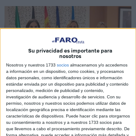
Su privacidad es importante para
nosotros
Nosotros y nuestros 1733
socios
almacenamos y/o accedemos
a información en un dispositivo, como cookies, y procesamos
datos personales, como identificadores únicos e información
estándar enviada por un dispositivo para publicidad y contenido
personalizado, medición de publicidad y contenido,
investigación de audiencia y desarrollo de servicios.
Con su
Fotos cedidas
permiso, nosotros y nuestros socios podemos utilizar datos de
localización geográfica precisa e identificación mediante las
características de dispositivos. Puede hacer clic para otorgarnos
su consentimiento a nosotros y a nuestros 1733 socios para
El Ilustre Colegio de Médicos de Ceuta ha entregado los
que llevemos a cabo el procesamiento previamente descrito. De
premios
del certamen ‘Manuela Gómez’ en la sede de la
forma alternativa, puede acceder a información más detallada y