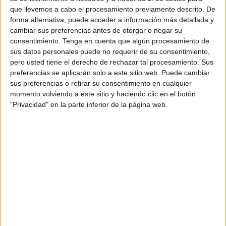
que llevemos a cabo el procesamiento previamente descrito. De
fondo marino del Estrecho de Gibraltar” y si entiende que
forma alternativa, puede acceder a información más detallada y
el citado proyecto “cumple con los objetivos de la Agenda
cambiar sus preferencias antes de otorgar o negar su
2030 en materia de energías asequibles y no
consentimiento.
Tenga en cuenta que algún procesamiento de
contaminantes, comunidades sostenibles y vida
sus datos personales puede no requerir de su consentimiento,
pero usted tiene el derecho de rechazar tal procesamiento. Sus
submarina”.
preferencias se aplicarán solo a este sitio web. Puede cambiar
sus preferencias o retirar su consentimiento en cualquier
Además, la parlamentaria plantea si el Gobierno de la
momento volviendo a este sitio y haciendo clic en el botón
Nación tiene previsto “reunirse” con el Ayuntamiento de La
"Privacidad" en la parte inferior de la página web.
Línea, los colectivos ecologistas y los agentes sociales del
Campo de Gibraltar
“para buscar alternativas al proyecto
anunciado”.
Según la senadora, “además del evidente impacto
medioambiental, el proyecto supone un nuevo
perjuicio
para el sector pesquero de la Línea de la Concepción
y
del resto de la bahía de
Algeciras
, que atraviesa una
situación muy delicada y del que viven cientos de familias
de la comarca” y no conlleva “ningún impacto significativo