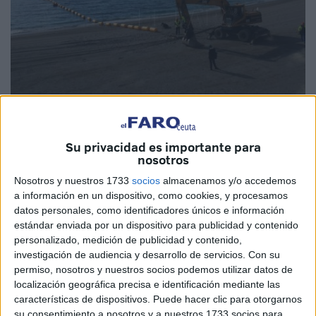
Imagen de archivo
Su privacidad es importante para
nosotros
Nosotros y nuestros 1733
socios
almacenamos y/o accedemos
La
senadora
María Pilar González, de Adelante
a información en un dispositivo, como cookies, y procesamos
Andalucía, ha presentado una pregunta por escrito dirigida
datos personales, como identificadores únicos e información
al Ejecutivo de Pedro Sánchez para saber si “apoya la
estándar enviada por un dispositivo para publicidad y contenido
construcción de la subestación eléctrica para abastecer a
personalizado, medición de publicidad y contenido,
investigación de audiencia y desarrollo de servicios.
Con su
Ceuta en las 9,2 hectáreas de Los Portichuelos”, si “ha
permiso, nosotros y nuestros socios podemos utilizar datos de
considerado alternativas para el suministro eléctrico en la
localización geográfica precisa e identificación mediante las
ciudad autónoma que no supongan la destrucción de los
características de dispositivos. Puede hacer clic para otorgarnos
espacios naturales y el soterramiento de un cable bajo el
su consentimiento a nosotros y a nuestros 1733 socios para