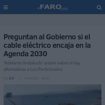
Preguntan al Gobierno si el
cable eléctrico encaja en la
Agenda 2030
‘Adelante Andalucía’ quiere saber si hay
alternativas a Los Portichuelos
Por
E.F.
19/04/2021 - 08:30