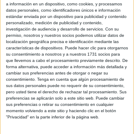
a información en un dispositivo, como cookies, y procesamos
El PP recuerda que Ceuta enfrenta retos serios como la
datos personales, como identificadores únicos e información
crisis sanitaria
, la
falta de recursos en educación
, el
estándar enviada por un dispositivo para publicidad y contenido
abandono del
Imserso
y la escasez de medios en los
personalizado, medición de publicidad y contenido,
cuerpos y fuerzas de seguridad del Estado
. Estos
investigación de audiencia y desarrollo de servicios.
Con su
permiso, nosotros y nuestros socios podemos utilizar datos de
temas corresponden directamente al
Gobierno de
localización geográfica precisa e identificación mediante las
España
, “al que el PSOE representa y del que nada
características de dispositivos. Puede hacer clic para otorgarnos
exige”.
su consentimiento a nosotros y a nuestros 1731 socios para
que llevemos a cabo el procesamiento previamente descrito. De
En lugar de presionar al Gobierno central, el PSOE
forma alternativa, puede acceder a información más detallada y
“prefiere limitarse a organizar reuniones de partido y hablar
cambiar sus preferencias antes de otorgar o negar su
consentimiento.
Tenga en cuenta que algún procesamiento de
de
‘militancia ilusionada’
mientras los problemas crecen”.
sus datos personales puede no requerir de su consentimiento,
pero usted tiene el derecho de rechazar tal procesamiento. Sus
Transparencia y ética, puntos
preferencias se aplicarán solo a este sitio web. Puede cambiar
sus preferencias o retirar su consentimiento en cualquier
débiles del PSOE
momento volviendo a este sitio y haciendo clic en el botón
"Privacidad" en la parte inferior de la página web.
La rueda de prensa socialista tampoco aclaró “uno de los
episodios más opacos de la política local reciente”: la