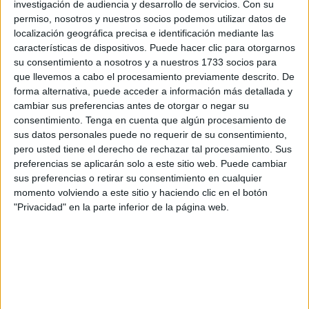
investigación de audiencia y desarrollo de servicios.
Con su
Vivas 2.342 votos y la sumaron a los otros tres
permiso, nosotros y nuestros socios podemos utilizar datos de
departamentos en los que se había impuesto en las
localización geográfica precisa e identificación mediante las
características de dispositivos. Puede hacer clic para otorgarnos
municipales de 2019: el centro (el número 1), el del monte
su consentimiento a nosotros y a nuestros 1733 socios para
Hacho y sus faldas (2) y el de Puertas del Campo, las
que llevemos a cabo el procesamiento previamente descrito. De
inmediaciones del puerto y el Sardinero (3), en el que Vox
forma alternativa, puede acceder a información más detallada y
se impuso en las últimas generales.
cambiar sus preferencias antes de otorgar o negar su
consentimiento.
Tenga en cuenta que algún procesamiento de
Los
resultados de este domingo
por
distritos
explican
sus datos personales puede no requerir de su consentimiento,
pero usted tiene el derecho de rechazar tal procesamiento. Sus
que el PP cosechó sus 11.738 papeletas sobre todo en el
preferencias se aplicarán solo a este sitio web. Puede cambiar
centro, como siempre (3.499, 400 más que hace cuatro
sus preferencias o retirar su consentimiento en cualquier
años), y el primer cinturón más allá de las Murallas Reales
momento volviendo a este sitio y haciendo clic en el botón
(2.938), así como en Hadú (2.342) y el distrito número 2
"Privacidad" en la parte inferior de la página web.
(1.501).
En todos ellos fue la formación más votada seguida en
todos los casos por
Vox
(que sacó 1.942 en el centro, casi
los mismos en el número 3 y 1.517 en Hadú y sus
barriadas más cercanas como Zurrón, El Mixto...).