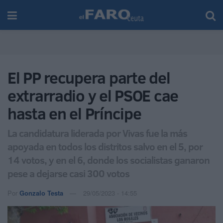
El PP recupera parte del
extrarradio y el PSOE cae
hasta en el Príncipe
La candidatura liderada por Vivas fue la más
apoyada en todos los distritos salvo en el 5, por
14 votos, y en el 6, donde los socialistas ganaron
pese a dejarse casi 300 votos
Por
Gonzalo Testa
29/05/2023 - 14:55