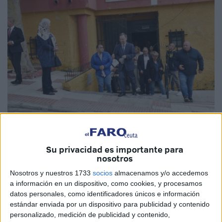
Quino
Su privacidad es importante para
nosotros
Nosotros y nuestros 1733
socios
almacenamos y/o accedemos
El
Partido Popular
de Ceuta recuperó el domingo el
a información en un dispositivo, como cookies, y procesamos
distrito número 4, el de Hadú y sus alrededores, el que
datos personales, como identificadores únicos e información
estándar enviada por un dispositivo para publicidad y contenido
aportaba más
elecctores
al censo con derecho a voto el
personalizado, medición de publicidad y contenido,
28M. En esa parte de la ciudad cosecharon los de Juan