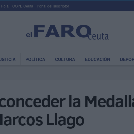
 Roja
COPE Ceuta
Portal del suscriptor
USTICIA
POLÍTICA
CULTURA
EDUCACIÓN
DEPO
conceder la Medalla
arcos Llago