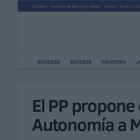
Contacto
Horarios de Barcos by Kikoto
Vuelos
Sorteo Cruz
SOCIEDAD
SUCESOS
FRONTERA
J
El PP propone 
Autonomía a M