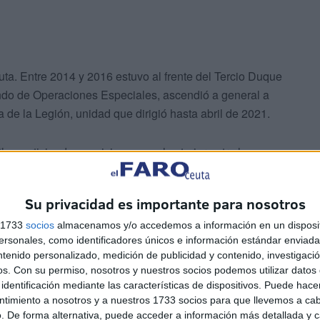
ta. Entre 2014 y 2016 estuvo al frente del Tercio Duque
ando de Operaciones Especiales, ascendió a general a
de la Legión, unidad que dirigió hasta abril de 2021.
a participado en misiones en el exterior entre las que
ente español desplegado en la misión de la ONU en
formada por personal de la Legión, en principio iba a
Su privacidad es importante para nosotros
tes, pero la misión acabó alargándose debido a la
s 1733
socios
almacenamos y/o accedemos a información en un disposit
sonales, como identificadores únicos e información estándar enviada 
ntenido personalizado, medición de publicidad y contenido, investigaci
os.
Con su permiso, nosotros y nuestros socios podemos utilizar datos 
identificación mediante las características de dispositivos. Puede hacer
ntimiento a nosotros y a nuestros 1733 socios para que llevemos a ca
. De forma alternativa, puede acceder a información más detallada y 