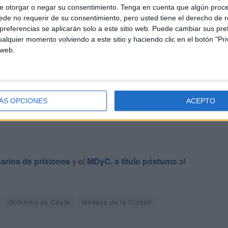
e otorgar o negar su consentimiento.
Tenga en cuenta que algún proc
de no requerir de su consentimiento, pero usted tiene el derecho de r
 conceder “a todo ceutí de origen que haya realizado
referencias se aplicarán solo a este sitio web. Puede cambiar sus pref
 los demás ciudadanos y de la ciudad” y a cualquier otra
alquier momento volviendo a este sitio y haciendo clic en el botón "Pri
que se haya efectuado la acción o servicio, éstos
 web.
 y singular, para los intereses de Ceuta o de alguno o
ÁS OPCIONES
ACEPTO
narios de prisiones
y el
MDyC, a título póstumo
al
Gobierno de Ceuta
Medalla de la Ciudad