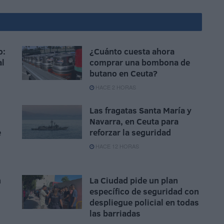
o:
¿Cuánto cuesta ahora
al
comprar una bombona de
butano en Ceuta?
HACE 2 HORAS
Las fragatas Santa María y
Navarra, en Ceuta para
e
reforzar la seguridad
HACE 12 HORAS
n
La Ciudad pide un plan
específico de seguridad con
n
despliegue policial en todas
las barriadas