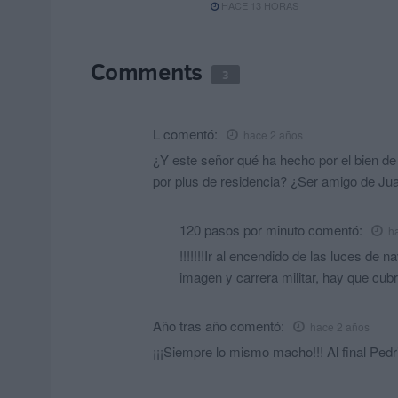
HACE 13 HORAS
Comments
3
L
comentó:
hace 2 años
¿Y este señor qué ha hecho por el bien d
por plus de residencia? ¿Ser amigo de Ju
120 pasos por minuto
comentó:
h
!!!!!!!Ir al encendido de las luces de 
imagen y carrera militar, hay que cubrir
Año tras año
comentó:
hace 2 años
¡¡¡Siempre lo mismo macho!!! Al final Pedri