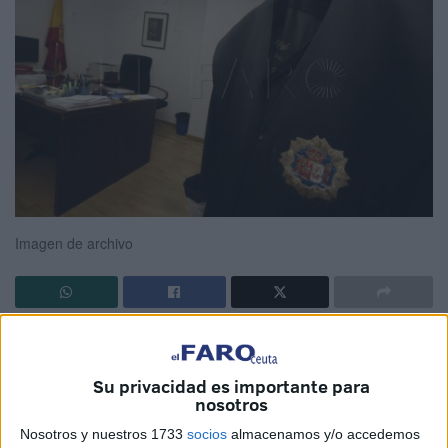
Imagen de archivo
La senadora del Partido Popular por
Melilla
, Isabel
Moreno, ha defendido este martes en la Comisión de
Su privacidad es importante para
Justicia una moción clave para mejorar el servicio de
nosotros
Turno de Oficio en los territorios gestionados directamente
Nosotros y nuestros 1733
socios
almacenamos y/o accedemos
por el
Ministerio de Justicia
, entre los que está Ceuta.