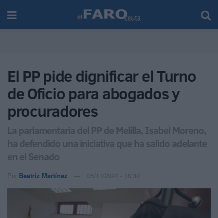
El PP pide dignificar el Turno
de Oficio para abogados y
procuradores
La parlamentaria del PP de Melilla, Isabel Moreno,
ha defendido una iniciativa que ha salido adelante
en el Senado
Por
Beatriz Martínez
05/11/2024 - 18:32