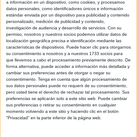
a información en un dispositivo, como cookies, y procesamos
datos personales, como identificadores únicos e información
Con esta iniciativa, el
Partido Popular
busca reforzar los
estándar enviada por un dispositivo para publicidad y contenido
derechos de más de 40.000
abogados
y miles de
personalizado, medición de publicidad y contenido,
procuradores
adscritos al Turno de Oficio
, profesionales
investigación de audiencia y desarrollo de servicios.
Con su
permiso, nosotros y nuestros socios podemos utilizar datos de
que prestan un servicio esencial para garantizar la Justicia
localización geográfica precisa e identificación mediante las
Gratuita en toda España.
características de dispositivos. Puede hacer clic para otorgarnos
su consentimiento a nosotros y a nuestros 1733 socios para
“Estamos aquí para reivindicar una cuestión de justicia, de
que llevemos a cabo el procesamiento previamente descrito. De
equidad y de dignidad para todos los profesionales del
forma alternativa, puede acceder a información más detallada y
Turno de Oficio. Ellos merecen respeto, reconocimiento y
cambiar sus preferencias antes de otorgar o negar su
una retribución justa por su labor fundamental en nuestro
consentimiento.
Tenga en cuenta que algún procesamiento de
sus datos personales puede no requerir de su consentimiento,
Estado de Derecho”, afirmó la senadora Moreno.
pero usted tiene el derecho de rechazar tal procesamiento. Sus
preferencias se aplicarán solo a este sitio web. Puede cambiar
A través de esta moción, el Partido Popular exige mejoras
sus preferencias o retirar su consentimiento en cualquier
urgentes en la dotación de recursos, una actualización de
momento volviendo a este sitio y haciendo clic en el botón
los honorarios y una remuneración puntual para estos
"Privacidad" en la parte inferior de la página web.
profesionales, que llevan años soportando condiciones
precarias debido a la falta de compromiso del Gobierno.