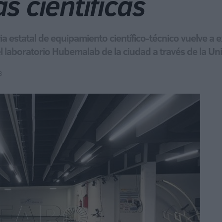
s científicas
a estatal de equipamiento científico-técnico vuelve a ex
 laboratorio Hubemalab de la ciudad a través de la U
8