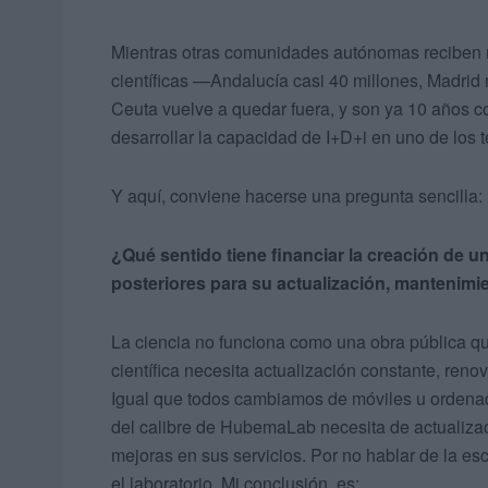
Mientras otras comunidades autónomas reciben mi
científicas —Andalucía casi 40 millones, Madri
Ceuta vuelve a quedar fuera, y son ya 10 años co
desarrollar la capacidad de I+D+i en uno de los t
Y aquí, conviene hacerse una pregunta sencilla:
¿Qué sentido tiene financiar la creación de un
posteriores para su actualización, mantenimi
La ciencia no funciona como una obra pública qu
científica necesita actualización constante, ren
Igual que todos cambiamos de móviles u ordenad
del calibre de HubemaLab necesita de actualizac
mejoras en sus servicios. Por no hablar de la e
el laboratorio. Mi conclusión, es: