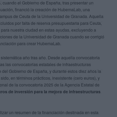
5, cuando el Gobierno de España, tras presentar un
luación, financió la creación de HubemaLab, una
l Campus de Ceuta de la Universidad de Granada. Aquella
xcluidos por falta de reserva presupuestaria para Ceuta,
o para nuestra ciudad en estas ayudas, excluyendo a
gaciones de la Universidad de Granada cuando se corrigió
inanciación para crear HubemaLab.
a sistemática año tras año. Desde aquella convocatoria
as las convocatorias estatales de infraestructuras
ón del Gobierno de España, y durante estos diez años la
sido, en términos prácticos, inexistente (cero euros), y
ional de la convocatoria 2025 de la Agencia Estatal de
ros de inversión para la mejora de infraestructuras
lizar un resumen de la financiación destinada en esta