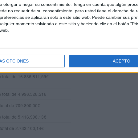
e otorgar o negar su consentimiento.
Tenga en cuenta que algún proc
de no requerir de su consentimiento, pero usted tiene el derecho de r
referencias se aplicarán solo a este sitio web. Puede cambiar sus pref
alquier momento volviendo a este sitio y haciendo clic en el botón "Pri
ción del Gobierno de España en
 web.
n total de 39.299.345,23€
total de 4.358.566,25€
ÁS OPCIONES
ACEPTO
total de 936.221,96€
n total de 16.836.811,59€
n total de 4.996.528,51€
total de 709.800,00€
n total de 5.416.998,13€
total de 2.733.100,14€