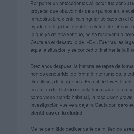
Por poner en antecedentes al lector, fue por 201
proyecto que obtuvo más de 90 puntos en la eva
infraestructura científica singular ubicada en e
ayuda no llegó fácilmente: inicialmente fuimos e
lo que ya dejaba ver que, no se reservaba diner
Ceuta en el desarrollo de I+D+i. Fue tras las le
aquella situación y se concedió finalmente la f
Diez años después, la historia se repite de form
hemos concurrido, de forma ininterrumpida, a tod
científicas, de la Agencia Estatal de Investigaci
inversión del Estado en esta línea para Ceuta ha 
como viene siendo habitual, la resolución provis
Investigación vuelve a dejar a Ceuta con
cero eu
científicas en la ciudad
.
Me he permitido dedicar parte de mi tiempo a rea