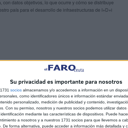
, con datos objetivos, lo que ocurre y cómo se distribuye
uestro país para el desarrollo de infraestructuras de I+D+i
Su privacidad es importante para nosotros
s 1731
socios
almacenamos y/o accedemos a información en un disposit
sonales, como identificadores únicos e información estándar enviada 
ntenido personalizado, medición de publicidad y contenido, investigaci
os.
Con su permiso, nosotros y nuestros socios podemos utilizar datos 
identificación mediante las características de dispositivos. Puede hacer
ntimiento a nosotros y a nuestros 1731 socios para que llevemos a ca
. De forma alternativa, puede acceder a información más detallada y 