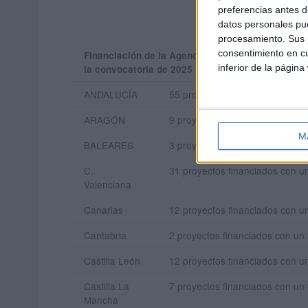
preferencias antes d
datos personales pue
procesamiento. Sus p
consentimiento en cu
Financiación de la Agencia Estatal de Investiga
inferior de la página
la convocatoria de 2025
ANDALUCÍA
55 proyectos financiados con u
ARAGÓN
9 proyectos financiados con un 
M
BALEARES
3 proyectos financiados con un 
C.
31 proyectos financiados con u
Valenciana
Canarias
12 proyectos financiados con u
Cantabria
2 proyectos financiados con un 
Castilla León
12 proyectos financiados con u
Castilla La
7 proyectos financiados con un 
Mancha