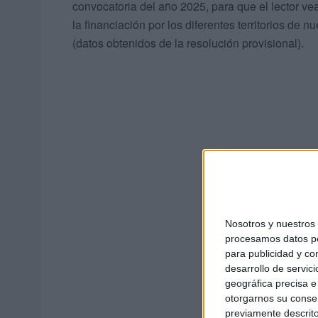
convocatoria del año 2025, para que el lector vea
la financiación por los diferentes territorios de n
(datos obtenidos de la resolución provisional).
Nosotros y nuestro
procesamos datos per
para publicidad y co
desarrollo de servici
geográfica precisa e 
otorgarnos su conse
previamente descrito