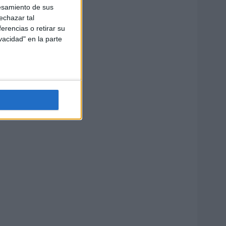
esamiento de sus
echazar tal
erencias o retirar su
vacidad" en la parte