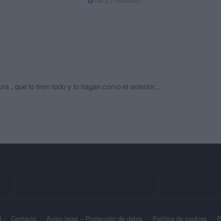
HACE 2 SEMANAS
 , que lo tiren todo y lo hagan como el anterior...
d
Contacto
Aviso legal – Protección de datos
Política de cookies
P