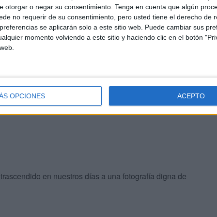
arios motivos, además. Por la presencia del color y el
e otorgar o negar su consentimiento.
Tenga en cuenta que algún proc
junto con el color configuran en esta imagen casi un
de no requerir de su consentimiento, pero usted tiene el derecho de r
a calificar casi de almodovariano”, detalla.
referencias se aplicarán solo a este sitio web. Puede cambiar sus pref
alquier momento volviendo a este sitio y haciendo clic en el botón "Pri
 web.
una colección de museo, estuvo a punto de ser la elegida
ca imagen que tiene de Ceuta. Hay otra de la ciudad que
ado dominical de Sant Antoni. Está escrita en alemán y
nir un tanto viajero que hizo este trayecto en la Navidad
ÁS OPCIONES
ACEPTO
nía una escena típica de esa época del año.
trascendido en nuestros días a una fotografía digna de