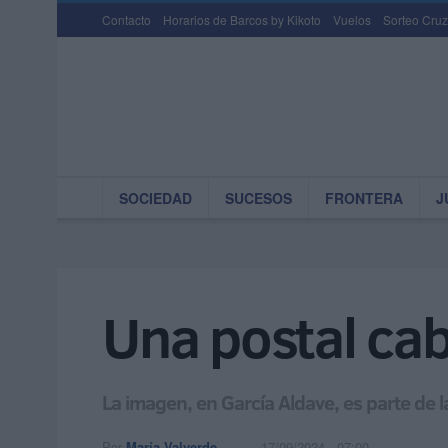
Contacto
Horarios de Barcos by Kikoto
Vuelos
Sorteo Cruz
SOCIEDAD
SUCESOS
FRONTERA
J
Una postal cab
La imagen, en García Aldave, es parte de 
Por
María Valverde
17/09/2024 - 07:00