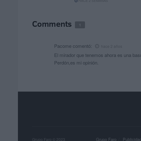
HACE 2 SEMANAS
Comments
1
Pacome
comentó:
hace 2 años
El mirador que tenemos ahora es una basura
Perdón,es mi opinión.
Grupo Faro
Publicida
Grupo Faro © 2023