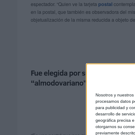
espectador. “Quien ve la tarjeta
postal
contempla 
en la postal, que también es observadora del mis
objetualización de la misma reducida a objeto de a
Fue elegida por su juego de geo
“almodovariano”
Nosotros y nuestro
procesamos datos per
para publicidad y co
desarrollo de servici
geográfica precisa e 
otorgarnos su conse
previamente descrito