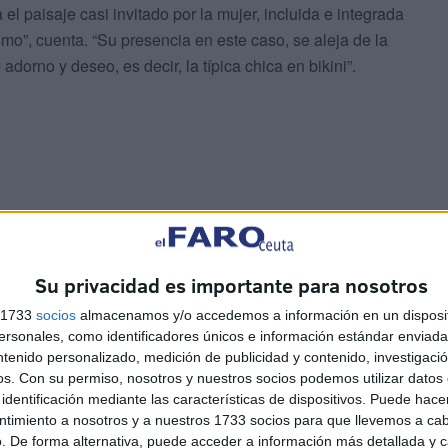
el paisaje casi invitado por la mujer, incluida e integrada
mo”, cuenta. “Su presencia en este caso, se aleja de la
dorno y deseo, es decir, la típica chica en bikini”.
metrías y su carácter
Su privacidad es importante para nosotros
s 1733
socios
almacenamos y/o accedemos a información en un disposit
sonales, como identificadores únicos e información estándar enviada 
ntenido personalizado, medición de publicidad y contenido, investigaci
os.
Con su permiso, nosotros y nuestros socios podemos utilizar datos 
identificación mediante las características de dispositivos. Puede hacer
ntimiento a nosotros y a nuestros 1733 socios para que llevemos a ca
. De forma alternativa, puede acceder a información más detallada y 