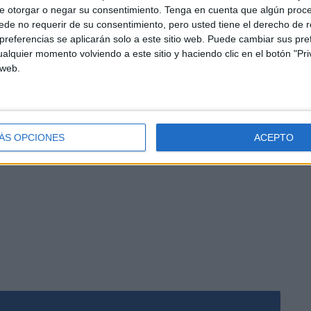
e otorgar o negar su consentimiento.
Tenga en cuenta que algún proc
de no requerir de su consentimiento, pero usted tiene el derecho de r
referencias se aplicarán solo a este sitio web. Puede cambiar sus pref
alquier momento volviendo a este sitio y haciendo clic en el botón "Pri
erior de la Policía Nacional en el Paseo de Colón para su
 web.
 hechos. Mientras, se está a la espera de la evolución de
 todavía ingresado. Los agentes han conseguido no solo
de los testigos y de una de las armas utilizadas para
o.
ÁS OPCIONES
ACEPTO