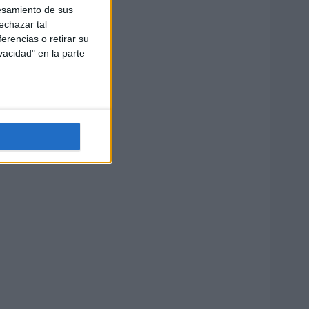
esamiento de sus
echazar tal
erencias o retirar su
vacidad" en la parte