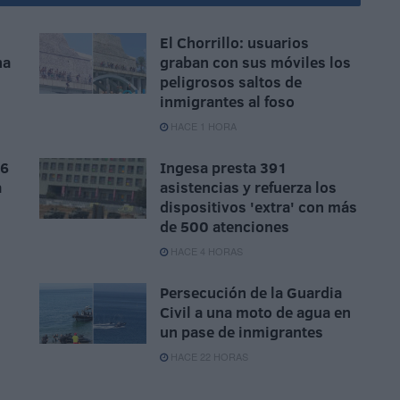
El Chorrillo: usuarios
na
graban con sus móviles los
peligrosos saltos de
inmigrantes al foso
HACE 1 HORA
 6
Ingesa presta 391
a
asistencias y refuerza los
dispositivos 'extra' con más
de 500 atenciones
HACE 4 HORAS
Persecución de la Guardia
Civil a una moto de agua en
un pase de inmigrantes
HACE 22 HORAS