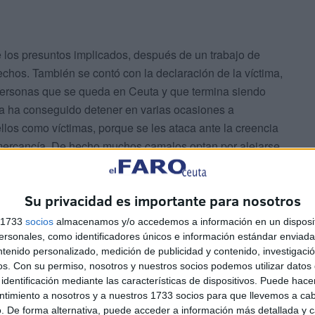
de los presuntos implicados, después de un trabajo de
echos. También se contó con la declaración de la víctima,
personas que se queda en Ceuta y que termina siendo
 ya ha conseguido detener en varias ocasiones a
ellos como víctimas, porque se les ataca ante la creencia
mercancía. De hecho muchos camalos optan por alejarse
s actuaciones en su contra.
Su privacidad es importante para nosotros
ón y detención, primero, de un menor de edad al que se le
íncipe. En el momento de su localización, él mismo
s 1733
socios
almacenamos y/o accedemos a información en un disposit
sonales, como identificadores únicos e información estándar enviada 
había empleado para amedrentar a la víctima. Después se
ntenido personalizado, medición de publicidad y contenido, investigaci
esuntos implicados, un mayor de edad que fue localizado
os.
Con su permiso, nosotros y nuestros socios podemos utilizar datos 
identificación mediante las características de dispositivos. Puede hacer
ntimiento a nosotros y a nuestros 1733 socios para que llevemos a ca
. De forma alternativa, puede acceder a información más detallada y 