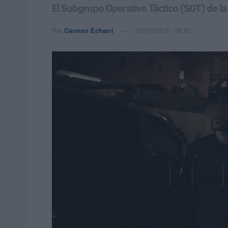
El Subgrupo Operativo Táctico (SOT) de la
Por
Carmen Echarri
26/10/2019 - 06:52