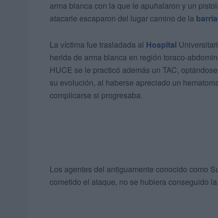
arma blanca con la que le apuñalaron y un pisto
atacarle escaparon del lugar camino de la
barria
La víctima fue trasladada al
Hospital
Universitar
herida de arma blanca en región toraco-abdominal
HUCE se le practicó además un TAC, optándose 
su evolución, al haberse apreciado un hematoma
complicarse si progresaba.
Los agentes del antiguamente conocido como S
cometido el ataque, no se hubiera conseguido la 