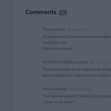
Comments
4
Rita
comentó:
hace 7 años
El problema es q la policia hace su trabajo
muerde la cola
Penas mas duras
PP.PSOE.FUERA
comentó:
hace 7 año
Muy buen trabajo de los Agentes del Subgr
den un Gallifante a cada uno y la medalla 
Micht
comentó:
hace 7 años
Tres días de expulsión de territorio nacion
cosas no se hacen”.