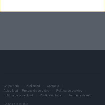
Grupo Faro
Publicidad
Contacto
Aviso legal – Protección de datos
Política de cookies
Política de privacidad
Política editorial
Términos de uso
Grupo Faro © 2023