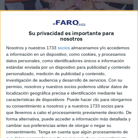
Su privacidad es importante para
nosotros
Imagen cedida
Nosotros y nuestros 1733
socios
almacenamos y/o accedemos
a información en un dispositivo, como cookies, y procesamos
datos personales, como identificadores únicos e información
estándar enviada por un dispositivo para publicidad y contenido
Hoy, 19 de octubre, Día Mundial del Cáncer de Mama,
personalizado, medición de publicidad y contenido,
desde nuestra Asociación por el Desarrollo Profesional en
investigación de audiencia y desarrollo de servicios.
Con su
permiso, nosotros y nuestros socios podemos utilizar datos de
Ceuta queremos detenernos un momento para reflexionar,
localización geográfica precisa e identificación mediante las
más allá de los lazos rosas y los mensajes de apoyo.
características de dispositivos. Puede hacer clic para otorgarnos
Queremos mirar con empatía y conciencia una realidad
su consentimiento a nosotros y a nuestros 1733 socios para
que toca a miles de mujeres, familias y comunidades cada
que llevemos a cabo el procesamiento previamente descrito. De
forma alternativa, puede acceder a información más detallada y
día.
cambiar sus preferencias antes de otorgar o negar su
consentimiento.
Tenga en cuenta que algún procesamiento de
El cáncer de mama no es solo una enfermedad, es