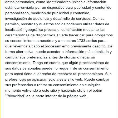
datos personales, como identificadores únicos e información
estándar enviada por un dispositivo para publicidad y contenido
La
Asociación Cultural Los Popi
volverá a sorprender
personalizado, medición de publicidad y contenido,
este fin de semana con una propuesta cargada de humor,
investigación de audiencia y desarrollo de servicios.
Con su
ingenio y actualidad. Bajo el sugerente lema '
Ceuta dejará
permiso, nosotros y nuestros socios podemos utilizar datos de
localización geográfica precisa e identificación mediante las
de ser la eterna soltera'
, presentarán un nuevo disfraz y
características de dispositivos. Puede hacer clic para otorgarnos
sobre todo, una nueva parodia este viernes, día 20, y el
su consentimiento a nosotros y a nuestros 1733 socios para
sábado, 21 de febrero.
que llevemos a cabo el procesamiento previamente descrito. De
forma alternativa, puede acceder a información más detallada y
Una puesta en escena que promete no dejar indiferente a
cambiar sus preferencias antes de otorgar o negar su
nadie. Este año, la agrupación quiere recrear el estreno de
consentimiento.
Tenga en cuenta que algún procesamiento de
sus datos personales puede no requerir de su consentimiento,
un singular restaurante de primeras citas llamado '
El
pero usted tiene el derecho de rechazar tal procesamiento. Sus
Flechazo'
, un espacio donde quienes anhelan encontrar
preferencias se aplicarán solo a este sitio web. Puede cambiar
el amor podrán sentarse a la mesa y dejarse llevar por el
sus preferencias o retirar su consentimiento en cualquier
destino.
momento volviendo a este sitio y haciendo clic en el botón
"Privacidad" en la parte inferior de la página web.