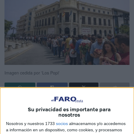
Imagen cedida por 'Los Popi'
'Los Popi'
,
una de las asociaciones con más años en el
Su privacidad es importante para
mundo del
carnaval
de Ceuta
,
no podían faltar a su cita
nosotros
este año
y, de nuevo, han montado un gran espectáculo
Nosotros y nuestros 1733
socios
almacenamos y/o accedemos
que llenará las calles del centro de la ciudad este viernes,
a información en un dispositivo, como cookies, y procesamos
20 de febrero.