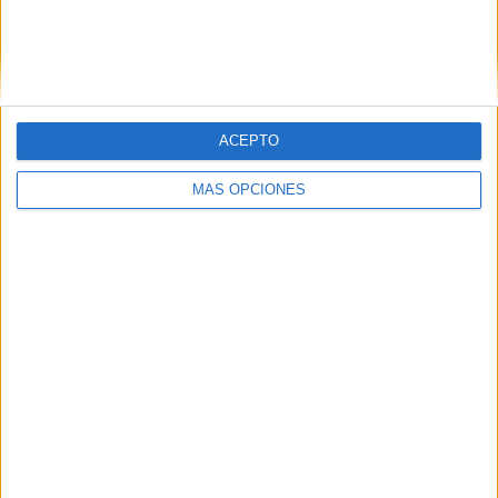
HACE 2 HORAS
Los desaparecidos
HACE 5 HORAS
ACEPTO
MÁS OPCIONES