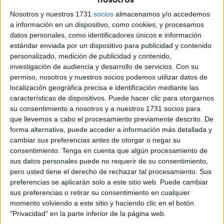
Ambiente y portavoz del equipo de gobierno, Yolanda Bel,
Nosotros y nuestros 1731
socios
almacenamos y/o accedemos
señalando que la situación se está haciendo algo
a información en un dispositivo, como cookies, y procesamos
insoportable pone sobre el tapete una regulación de un
datos personales, como identificadores únicos e información
estándar enviada por un dispositivo para publicidad y contenido
derecho que, por supuesto, está recogido en nuestra
personalizado, medición de publicidad y contenido,
Constitución, pero que por mor de repetirse también debe
investigación de audiencia y desarrollo de servicios.
Con su
tenerse en cuenta que la libertad de cada uno finaliza
permiso, nosotros y nuestros socios podemos utilizar datos de
cuando comienza la libertad del vecino. Y el tráfico, ya
localización geográfica precisa e identificación mediante las
características de dispositivos. Puede hacer clic para otorgarnos
insoportable con las numerosas obras, se agrava a una
su consentimiento a nosotros y a nuestros 1731 socios para
hora clave y en un nudo gordiano como es la Plaza de la
que llevemos a cabo el procesamiento previamente descrito. De
Constitución. Los comerciantes de la zona peatonal
forma alternativa, puede acceder a información más detallada y
también se quejan. Bien es cierto es que cediendo todos
cambiar sus preferencias antes de otorgar o negar su
un poco, el derecho de unos no debe entorpecer los
consentimiento.
Tenga en cuenta que algún procesamiento de
sus datos personales puede no requerir de su consentimiento,
derechos de los demás.
pero usted tiene el derecho de rechazar tal procesamiento. Sus
preferencias se aplicarán solo a este sitio web. Puede cambiar
sus preferencias o retirar su consentimiento en cualquier
Related
Posts
momento volviendo a este sitio y haciendo clic en el botón
"Privacidad" en la parte inferior de la página web.