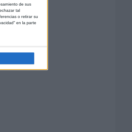
esamiento de sus
echazar tal
erencias o retirar su
vacidad" en la parte