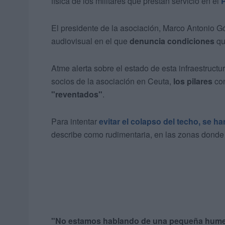
física de los militares que prestan servicio en el
El presidente de la asociación, Marco Antonio 
audiovisual en el que
denuncia condiciones
qu
Atme alerta sobre el estado de esta infraestructu
socios de la asociación en Ceuta,
los pilares
con
"reventados"
.
Para intentar
evitar el colapso del techo, se h
describe como rudimentaria, en las zonas donde l
"No estamos hablando de una pequeña humed