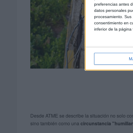
preferencias antes d
datos personales pue
procesamiento. Sus p
consentimiento en cu
inferior de la página
M
Desde ATME se describe la situación no solo c
sino también como una
circunstancia "humillan