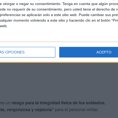
e otorgar o negar su consentimiento.
Tenga en cuenta que algún proc
de no requerir de su consentimiento, pero usted tiene el derecho de r
referencias se aplicarán solo a este sitio web. Puede cambiar sus pref
alquier momento volviendo a este sitio y haciendo clic en el botón "Pri
 web.
ÁS OPCIONES
ACEPTO
omo un
riesgo para la integridad física de los soldados
,
te, vergonzosa y vejatoria"
para el personal militar.