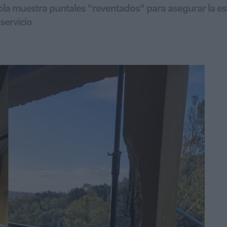
la muestra puntales "reventados" para asegurar la est
 servicio