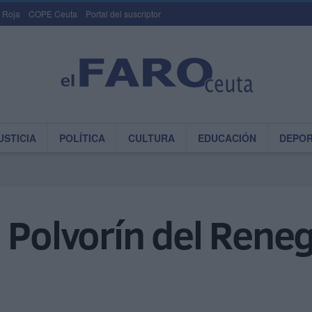
 Roja
COPE Ceuta
Portal del suscriptor
USTICIA
POLÍTICA
CULTURA
EDUCACIÓN
DEPO
 Polvorín del Rene