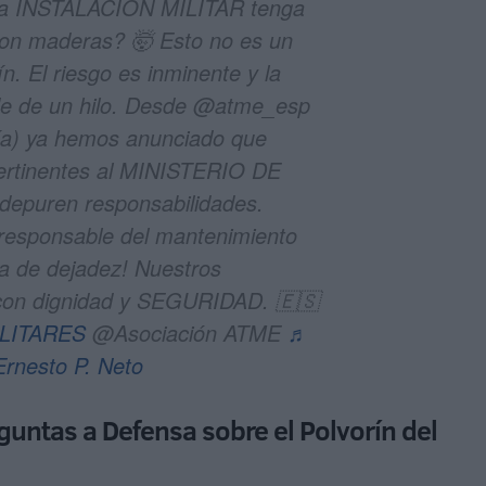
na INSTALACIÓN MILITAR tenga
 maderas? 🤯 Esto no es un
ín. El riesgo es inminente y la
de de un hilo. Desde @atme_esp
ría) ya hemos anunciado que
pertinentes al MINISTERIO DE
epuren responsabilidades.
 responsable del mantenimiento
ya de dejadez! Nuestros
con dignidad y SEGURIDAD. 🇪🇸
LITARES
@Asociación ATME
♬
Ernesto P. Neto
guntas a Defensa sobre el Polvorín del