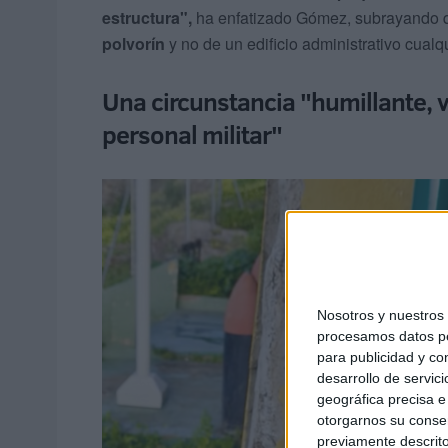
estructura",
ha enfatizado Gómez, subrayando 
polvorín
y no de un edificio administrativo cualq
Una circunstancia "humillante, v
personal militar"
Nosotros y nuestro
procesamos datos per
para publicidad y co
desarrollo de servici
geográfica precisa e 
otorgarnos su conse
previamente descrito