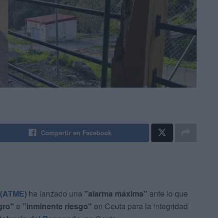
Compartir en Facebook
(
ATME
)
ha lanzado una
"alarma máxima"
ante lo que
gro"
e
"inminente riesgo"
en Ceuta para la integridad