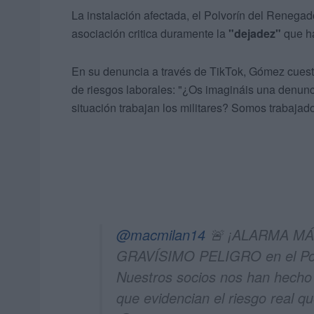
La instalación afectada, el Polvorín del Renega
asociación critica duramente la
"dejadez"
que ha
En su denuncia a través de TikTok, Gómez cuest
de riesgos laborales: "¿Os imagináis una denunc
situación trabajan los militares? Somos trabaja
@macmilan14
🚨 ¡ALARMA MÁ
GRAVÍSIMO PELIGRO en el Polv
Nuestros socios nos han hecho 
que evidencian el riesgo real 