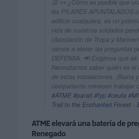
😡 👀 ¿Cómo es posible que u
los PILARES APUNTALADOS con
edificio cualquiera, es un polvor
vida de nuestros soldados pen
(Asociación de Tropa y Marine
vamos a elevar las preguntas 
DEFENSA. 📢 Exigimos que se d
Necesitamos saber quién es el
de estas instalaciones. ¡Basta 
compañeros merecen trabajar 
#ATME
#parati
#fyp
#ceuta
#MI
Trail to the Enchanted Forest - 
ATME elevará una batería de pre
Renegado