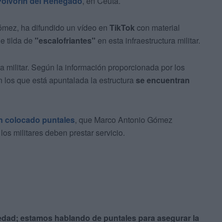
Polvorín del Renegado
, en Ceuta.
Gómez, ha difundido un vídeo en
TikTok
con material
e tilda de
"escalofriantes"
en esta infraestructura militar.
ra militar. Según la información proporcionada por los
 los que está apuntalada la estructura
se encuentran
an colocado puntales
, que Marco Antonio Gómez
os militares deben prestar servicio.
ad; estamos hablando de puntales para asegurar la