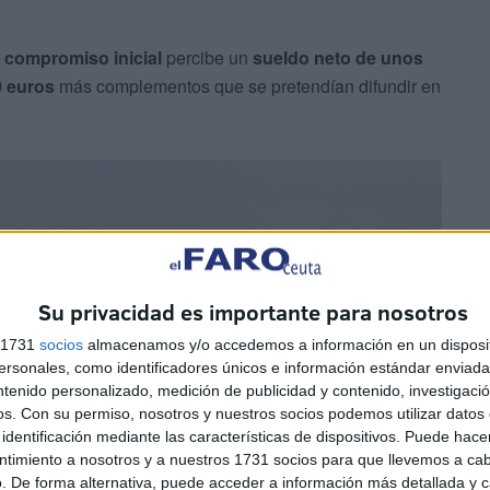
 compromiso inicial
percibe un
sueldo neto de unos
0 euros
más complementos que se pretendían difundir en
Su privacidad es importante para nosotros
s 1731
socios
almacenamos y/o accedemos a información en un disposit
sonales, como identificadores únicos e información estándar enviada 
ntenido personalizado, medición de publicidad y contenido, investigaci
os.
Con su permiso, nosotros y nuestros socios podemos utilizar datos 
identificación mediante las características de dispositivos. Puede hacer
ntimiento a nosotros y a nuestros 1731 socios para que llevemos a ca
. De forma alternativa, puede acceder a información más detallada y 