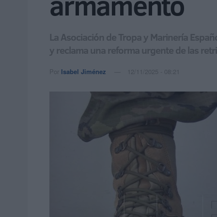
armamento
La Asociación de Tropa y Marinería Españo
y reclama una reforma urgente de las ret
Por
Isabel Jiménez
12/11/2025 - 08:21