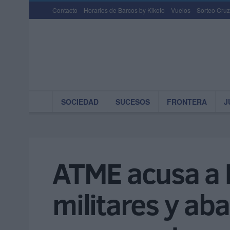
Contacto
Horarios de Barcos by Kikoto
Vuelos
Sorteo Cruz
SOCIEDAD
SUCESOS
FRONTERA
J
ATME acusa a D
militares y ab