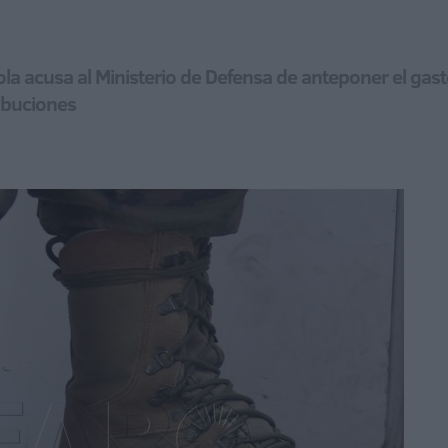
la acusa al Ministerio de Defensa de anteponer el gas
ribuciones