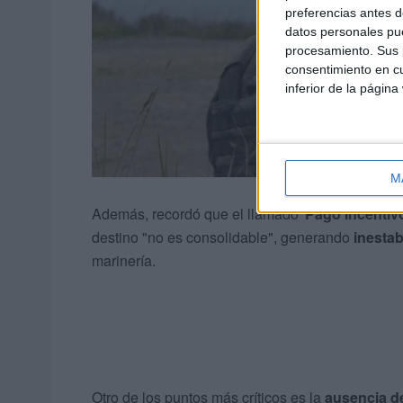
preferencias antes d
datos personales pue
procesamiento. Sus p
consentimiento en cu
inferior de la página
M
Además, recordó que el llamado '
Pago Incentiv
destino "no es consolidable", generando
inesta
marinería.
Otro de los puntos más críticos es la
ausencia de