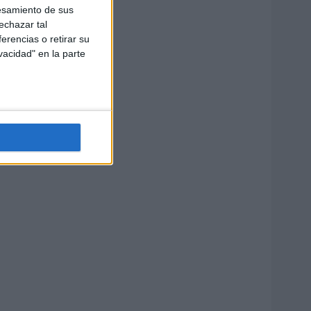
esamiento de sus
echazar tal
erencias o retirar su
vacidad" en la parte