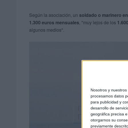
Según la asociación, un
soldado o marinero en
1.300 euros mensuales
, "muy lejos de los
1.60
algunos medios".
Nosotros y nuestro
procesamos datos per
para publicidad y co
desarrollo de servici
geográfica precisa e 
otorgarnos su conse
previamente descrito