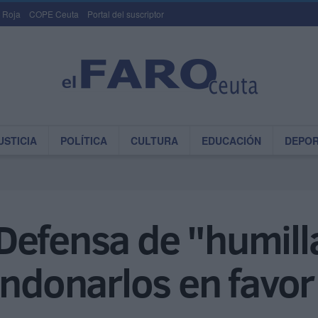
 Roja
COPE Ceuta
Portal del suscriptor
USTICIA
POLÍTICA
CULTURA
EDUCACIÓN
DEPO
efensa de "humilla
andonarlos en favor