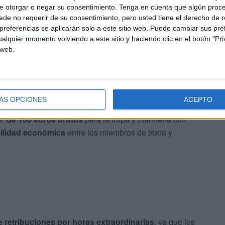
e otorgar o negar su consentimiento.
Tenga en cuenta que algún proc
de no requerir de su consentimiento, pero usted tiene el derecho de r
referencias se aplicarán solo a este sitio web. Puede cambiar sus pref
alquier momento volviendo a este sitio y haciendo clic en el botón "Pri
 web.
ÁS OPCIONES
ACEPTO
o' de 100 euros brutos
para la tropa y marinería con
bilidad económica
entre los miembros de tropa y
 retribuciones por horas extraordinarias
, ya que los