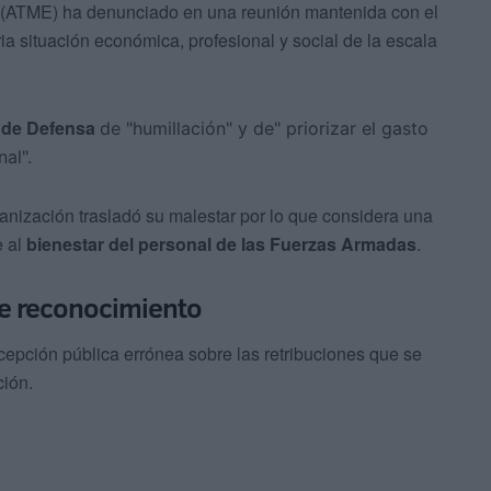
(ATME) ha denunciado en una reunión mantenida con el
ia situación económica, profesional y social de la escala
o de Defensa
de "humillación"
y de" priorizar el gasto
al".
anización trasladó su malestar por lo que considera una
e al
bienestar del personal de las Fuerzas Armadas
.
 de reconocimiento
cepción pública errónea sobre las retribuciones que se
ión.