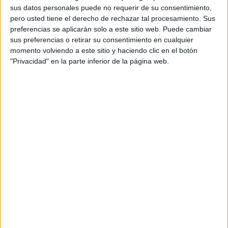
la salud y el bienestar de familias que tienen todo el
sus datos personales puede no requerir de su consentimiento,
pero usted tiene el derecho de rechazar tal procesamiento. Sus
derecho a recibir una asistencia sanitaria es privarlas de
preferencias se aplicarán solo a este sitio web. Puede cambiar
una atención a sabiendas. Esto no puede continuar, tiene
sus preferencias o retirar su consentimiento en cualquier
que intervenir la justicia porque se está causando un daño
momento volviendo a este sitio y haciendo clic en el botón
irreparable a los afectados.
"Privacidad" en la parte inferior de la página web.
La clase política conoce el problema. La propia ministra de
Sanidad lo sabe, toda la cúpula de Ingesa también. Se han
anunciado compromisos, mejoras… pero el tiempo pasa y
la situación empeora.
Estos niños necesitan no solo unos tratamientos, sino que
sean, además, continuados. Interrumpir la dispensa de una
medicación es contraproducente, los avances logrados
pueden perderse en cuestión de días.
Aquí la asociación TDAH no está rogando nada, no está
mendigando nada. Está exigiendo lo que, por derecho, por