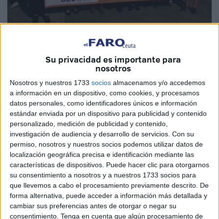
Imagen de archivo
Su privacidad es importante para
nosotros
No se puede consentir. Llevamos publicando quejas de la
Nosotros y nuestros 1733
socios
almacenamos y/o accedemos
a información en un dispositivo, como cookies, y procesamos
asociación TDAH desde hace meses. Detrás de esas
datos personales, como identificadores únicos e información
siglas hay familias con hijos que necesitan una atención
estándar enviada por un dispositivo para publicidad y contenido
médica especializada y no la están recibiendo.
personalizado, medición de publicidad y contenido,
investigación de audiencia y desarrollo de servicios.
Con su
No hablamos de situaciones anómalas que se dan de
permiso, nosotros y nuestros socios podemos utilizar datos de
forma ocasional. No. Estamos hablando de una absoluta
localización geográfica precisa e identificación mediante las
características de dispositivos. Puede hacer clic para otorgarnos
desconsideración, un desprecio hacia estas familias y sus
su consentimiento a nosotros y a nuestros 1733 socios para
hijos al no recibir la atención especializada requerida en
que llevemos a cabo el procesamiento previamente descrito. De
salud mental.
forma alternativa, puede acceder a información más detallada y
cambiar sus preferencias antes de otorgar o negar su
Es un despropósito, pero también es un delito. Jugar con
consentimiento.
Tenga en cuenta que algún procesamiento de