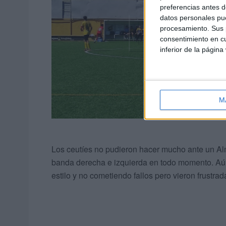
preferencias antes d
datos personales pue
procesamiento. Sus p
consentimiento en cu
inferior de la página
M
Los ceutíes no pudieron hacer mucho ante un Alm
banda derecha e izquierda en todo momento. Aún as
estilo y no cometiendo fallos pero vieron frustra