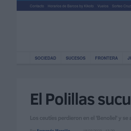
Contacto
Horarios de Barcos by Kikoto
Vuelos
Sorteo Cruz
SOCIEDAD
SUCESOS
FRONTERA
J
El Polillas su
Los ceutíes perdieron en el 'Benoliel' y se 
Por
Fernando Morcillo
18/03/2023 - 13:29