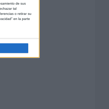
esamiento de sus
echazar tal
erencias o retirar su
vacidad" en la parte