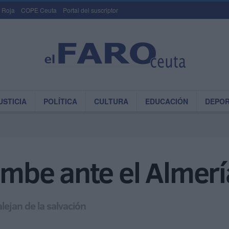
 Roja
COPE Ceuta
Portal del suscriptor
USTICIA
POLÍTICA
CULTURA
EDUCACIÓN
DEPO
cumbe ante el Almerí
alejan de la salvación