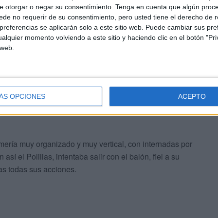
e otorgar o negar su consentimiento.
Tenga en cuenta que algún proc
de no requerir de su consentimiento, pero usted tiene el derecho de r
referencias se aplicarán solo a este sitio web. Puede cambiar sus pref
alquier momento volviendo a este sitio y haciendo clic en el botón "Pri
 web.
ÁS OPCIONES
ACEPTO
ería muy organizado y muy vertical, con internadas por
í el Polillas, intentaba salir con el balón, fiel a su
das todas sus acciones.