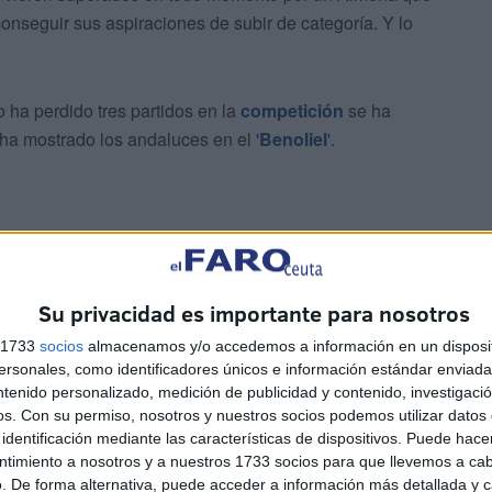
conseguir sus aspiraciones de subir de categoría. Y lo
o ha perdido tres partidos en la
competición
se ha
 ha mostrado los andaluces en el '
Benoliel
'.
Su privacidad es importante para nosotros
s 1733
socios
almacenamos y/o accedemos a información en un disposit
sonales, como identificadores únicos e información estándar enviada 
ntenido personalizado, medición de publicidad y contenido, investigaci
os.
Con su permiso, nosotros y nuestros socios podemos utilizar datos 
identificación mediante las características de dispositivos. Puede hacer
ntimiento a nosotros y a nuestros 1733 socios para que llevemos a ca
. De forma alternativa, puede acceder a información más detallada y 