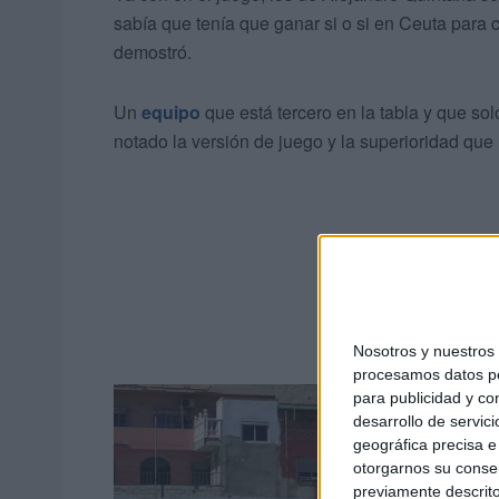
sabía que tenía que ganar si o si en Ceuta para 
demostró.
Un
equipo
que está tercero en la tabla y que sol
notado la versión de juego y la superioridad que
Nosotros y nuestro
procesamos datos per
para publicidad y co
desarrollo de servici
geográfica precisa e 
otorgarnos su conse
previamente descrito