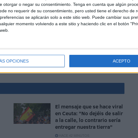
e otorgar o negar su consentimiento.
Tenga en cuenta que algún proc
de no requerir de su consentimiento, pero usted tiene el derecho de r
referencias se aplicarán solo a este sitio web. Puede cambiar sus pref
alquier momento volviendo a este sitio y haciendo clic en el botón "Pri
 web.
ntra la que ha impactado la motocicleta accidentada
ÁS OPCIONES
ACEPTO
El mensaje que se hace viral
en Ceuta: "No dejéis de salir
a la calle, lo contrario sería
entregar nuestra tierra"
HACE 42 MINUTOS