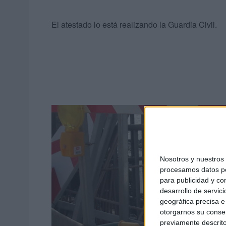
El atestado lo está realizando la Guardia Civil.
Nosotros y nuestro
procesamos datos per
para publicidad y co
desarrollo de servici
geográfica precisa e 
otorgarnos su conse
previamente descrito