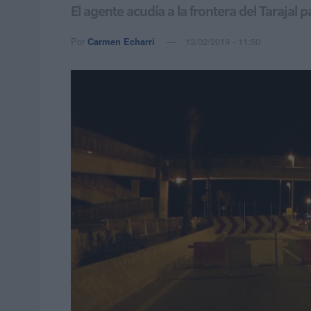
El agente acudía a la frontera del Tarajal 
Por
Carmen Echarri
13/02/2019 - 11:50