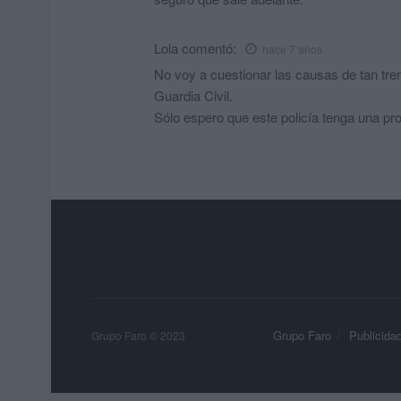
Lola
comentó:
hace 7 años
No voy a cuestionar las causas de tan tre
Guardia Civil.
Sólo espero que este policía tenga una pro
Grupo Faro
Publicida
Grupo Faro © 2023