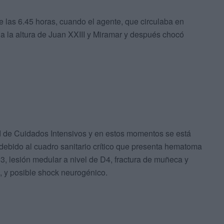
las 6.45 horas, cuando el agente, que circulaba en
a a la altura de Juan XXIII y Miramar y después chocó
ad de Cuidados Intensivos y en estos momentos se está
debido al cuadro sanitario crítico que presenta hematoma
D3, lesión medular a nivel de D4, fractura de muñeca y
l, y posible shock neurogénico.