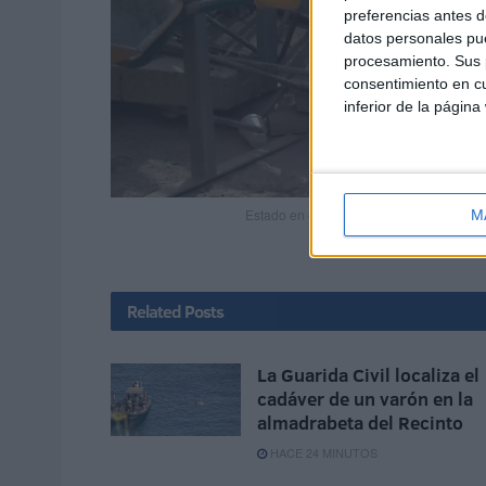
preferencias antes d
datos personales pue
procesamiento. Sus p
consentimiento en cu
inferior de la página
Estado en el que ha quedado la valla co
M
Related
Posts
La Guarida Civil localiza el
cadáver de un varón en la
almadrabeta del Recinto
HACE 24 MINUTOS