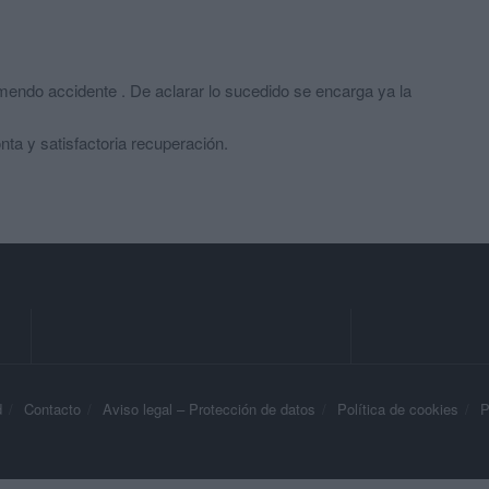
mendo accidente . De aclarar lo sucedido se encarga ya la
nta y satisfactoria recuperación.
d
Contacto
Aviso legal – Protección de datos
Política de cookies
P