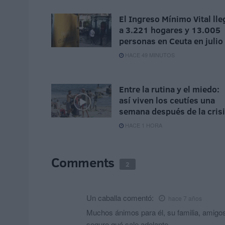
El Ingreso Mínimo Vital lle
a 3.221 hogares y 13.005
personas en Ceuta en julio
HACE 49 MINUTOS
Entre la rutina y el miedo:
así viven los ceutíes una
semana después de la cris
HACE 1 HORA
Comments
2
Un caballa
comentó:
hace 7 años
Muchos ánimos para él, su familia, amigos 
seguro qué sale adelante.