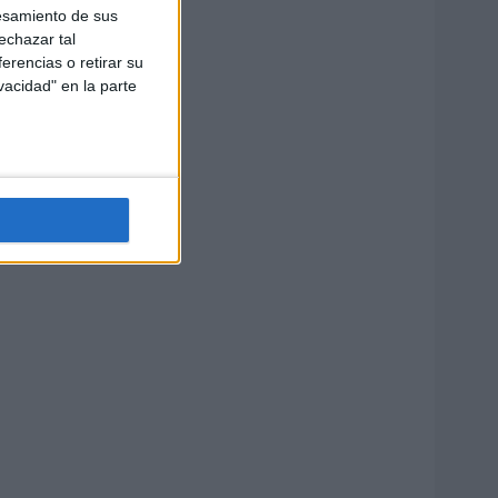
esamiento de sus
echazar tal
erencias o retirar su
vacidad" en la parte