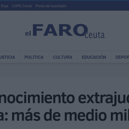
 Roja
COPE Ceuta
Portal del suscriptor
USTICIA
POLÍTICA
CULTURA
EDUCACIÓN
DEPO
nocimiento extrajud
: más de medio mil