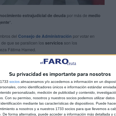
nocimiento extrajudicial de deuda
por más de
medio
gente
".
embros del
Consejo de Administración
por votar en
s de que se paralicen los
servicios
son los
eza Fátima Hamed.
ejo de Administración
aseguran que se ha hecho mal”,
Su privacidad es importante para nosotros
s 1733
socios
almacenamos y/o accedemos a información en un disposit
sonales, como identificadores únicos e información estándar enviada 
ntenido personalizado, medición de publicidad y contenido, investigaci
mitados desde el año 2022 con
procedimientos
os.
Con su permiso, nosotros y nuestros socios podemos utilizar datos 
ien fuera
secretaria del Consejo de Administración
,
identificación mediante las características de dispositivos. Puede hacer
ntimiento a nosotros y a nuestros 1733 socios para que llevemos a ca
. De forma alternativa, puede acceder a información más detallada y 