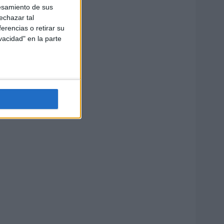
esamiento de sus
echazar tal
erencias o retirar su
vacidad" en la parte