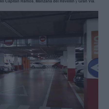
del Capitán Ramos
,
Manzana del Revellín
y
Gran Vía
.