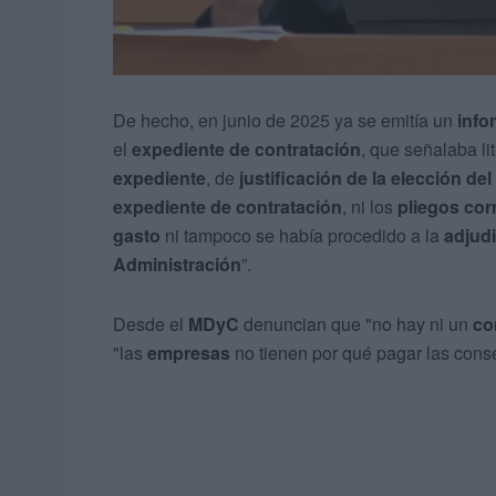
De hecho, en junio de 2025 ya se emitía un
info
el
expediente de contratación
, que señalaba li
expediente
, de
justificación de la elección de
expediente de contratación
, ni los
pliegos co
gasto
ni tampoco se había procedido a la
adjudi
Administración
”.
Desde el
MDyC
denuncian que "no hay ni un
co
"las
empresas
no tienen por qué pagar las con