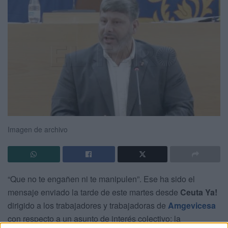
Imagen de archivo
“Que no te engañen ni te manipulen”. Ese ha sido el
mensaje enviado la tarde de este martes desde
Ceuta Ya!
dirigido a los trabajadores y trabajadoras de
Amgevicesa
con respecto a un asunto de interés colectivo: la