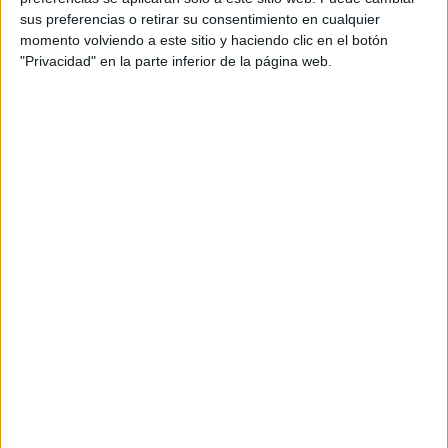
conveniente unirse al Gobierno y votar a favor” y a
sus preferencias o retirar su consentimiento en cualquier
continuación han explicado el porqué de esta
momento volviendo a este sitio y haciendo clic en el botón
"Privacidad" en la parte inferior de la página web.
determinación.
Lo que se establece sobre las
subidas salariales