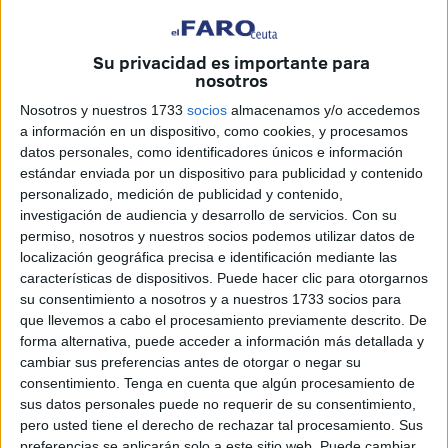
aprobación del
convenio
que los ampara.
La formación localista se ha pronunciado a través de un
Su privacidad es importante para
comunicado, para salirle al paso a lo que han señalado
nosotros
como “información sesgada" que, según su criterio "de
Nosotros y nuestros 1733
socios
almacenamos y/o accedemos
manera malintencionada, se ha trasladado a los
a información en un dispositivo, como cookies, y procesamos
trabajadores de Amgevicesa
”.
datos personales, como identificadores únicos e información
estándar enviada por un dispositivo para publicidad y contenido
personalizado, medición de publicidad y contenido,
"Ningún grupo político ha visto
investigación de audiencia y desarrollo de servicios.
Con su
conveniente unirse al Gobierno"
permiso, nosotros y nuestros socios podemos utilizar datos de
localización geográfica precisa e identificación mediante las
características de dispositivos. Puede hacer clic para otorgarnos
Al respecto, han querido dejar claro que “en el Consejo de
su consentimiento a nosotros y a nuestros 1733 socios para
Administración de hoy bastaba el voto favorable de un solo
que llevemos a cabo el procesamiento previamente descrito. De
grupo político
, aparte del
Partido Popular
, para que la
forma alternativa, puede acceder a información más detallada y
cambiar sus preferencias antes de otorgar o negar su
convención se aprobase”.
consentimiento.
Tenga en cuenta que algún procesamiento de
sus datos personales puede no requerir de su consentimiento,
No obstante, han dejado saber que “ningún grupo político,
pero usted tiene el derecho de rechazar tal procesamiento. Sus
ni
PSOE
, ni
Vox
, ni
MDyC
, ni
Ceuta Ya!
ha visto
preferencias se aplicarán solo a este sitio web. Puede cambiar