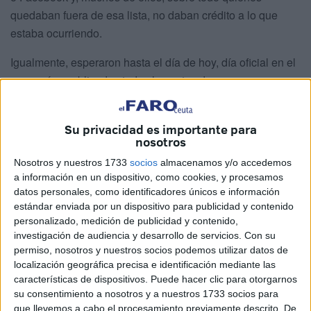
quedaban fuera de esa lista, no daban crédito a lo que
estaba ocurriendo.
Igualmente, esperaron hasta el día de hoy, día oficial en el
que serían publicadas todas las notas de manera
reglamentaria para comprobar si cuadraban los nombres.
Para sorpresa de muchos, todos y cada uno de los
Su privacidad es importante para
nosotros
nombres que habían sido filtrados correspondían con las
notas mejores finales que gozarían de
plaza en Ceuta
.
Nosotros y nuestros 1733
socios
almacenamos y/o accedemos
a información en un dispositivo, como cookies, y procesamos
datos personales, como identificadores únicos e información
Inconformidad por las notas
estándar enviada por un dispositivo para publicidad y contenido
personalizado, medición de publicidad y contenido,
Además de la indignación por la filtración de esta lista, que
investigación de audiencia y desarrollo de servicios.
Con su
enciende las alarmas sobre el celo del tribunal asignado
permiso, nosotros y nuestros socios podemos utilizar datos de
localización geográfica precisa e identificación mediante las
para las pruebas, también se ha creado una revolución de
características de dispositivos. Puede hacer clic para otorgarnos
inconformidades por las notas finales.
su consentimiento a nosotros y a nuestros 1733 socios para
que llevemos a cabo el procesamiento previamente descrito. De