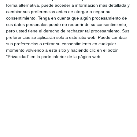
Uno de los afectados ha acudido a las instalaciones de El
forma alternativa, puede acceder a información más detallada y
Faro para contar la situación, cuando menos indignante,
cambiar sus preferencias antes de otorgar o negar su
para tantos otros que se han dejado todos sus esfuerzos,
consentimiento.
Tenga en cuenta que algún procesamiento de
sus datos personales puede no requerir de su consentimiento,
ilusiones y esperanzas en esta convocatoria.
pero usted tiene el derecho de rechazar tal procesamiento. Sus
preferencias se aplicarán solo a este sitio web. Puede cambiar
Nada se conoce sobre la primera fuente emisora de la
sus preferencias o retirar su consentimiento en cualquier
difusión de esta lista, pero El Faro ha corroborado que esta
momento volviendo a este sitio y haciendo clic en el botón
filtración es cierta.
"Privacidad" en la parte inferior de la página web.