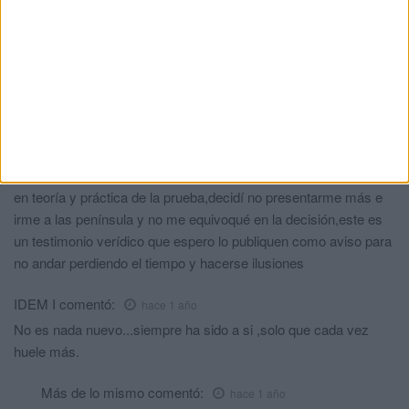
Manuel
comentó:
hace 1 año
Siempre bajo SOSPECHA, increíble
Todo lo de siempre
comentó:
hace 1 año
Eso pasa siempre en Ceuta,yo hace años me presenté a
puestos diferentes y siempre era igual aún teniendo gente
tomando las puntuaciones y diciéndome que había sido el mejor
en teoría y práctica de la prueba,decidí no presentarme más e
irme a las península y no me equivoqué en la decisión,este es
un testimonio verídico que espero lo publiquen como aviso para
no andar perdiendo el tiempo y hacerse ilusiones
IDEM I
comentó:
hace 1 año
No es nada nuevo...siempre ha sido a si ,solo que cada vez
huele más.
Más de lo mismo
comentó:
hace 1 año