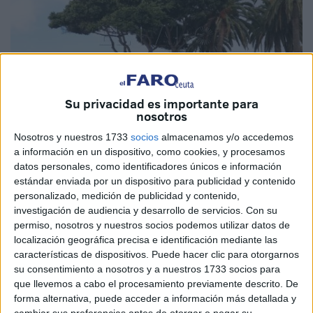
Su privacidad es importante para
nosotros
Nosotros y nuestros 1733
socios
almacenamos y/o accedemos
a información en un dispositivo, como cookies, y procesamos
datos personales, como identificadores únicos e información
estándar enviada por un dispositivo para publicidad y contenido
personalizado, medición de publicidad y contenido,
La empresa pública
Obimasa
ha programado para esta
investigación de audiencia y desarrollo de servicios.
Con su
semana, desde este lunes 1 de febrero y hasta el próximo
permiso, nosotros y nuestros socios podemos utilizar datos de
viernes, la ejecución de
trabajos de poda de ficus
de
localización geográfica precisa e identificación mediante las
características de dispositivos. Puede hacer clic para otorgarnos
gran porte ubicados en distintos puntos de la ciudad.
su consentimiento a nosotros y a nuestros 1733 socios para
Lunes y martes se realizarán en
los situados en los
que llevemos a cabo el procesamiento previamente descrito. De
Jardines de la Argentina
, en ambos casos de 8.00 a 9.00
forma alternativa, puede acceder a información más detallada y
horas.