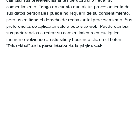
cambiar sus preferencias antes de otorgar o negar su
consentimiento.
Tenga en cuenta que algún procesamiento de
Este martes por la tarde comenzarán, de 15.30 a 16.30
sus datos personales puede no requerir de su consentimiento,
pero usted tiene el derecho de rechazar tal procesamiento. Sus
horas, en los de avenida de África, donde los trabajos
preferencias se aplicarán solo a este sitio web. Puede cambiar
continuarán el miércoles durante toda la mañana (de 8.00
sus preferencias o retirar su consentimiento en cualquier
a 13.00 horas).
momento volviendo a este sitio y haciendo clic en el botón
"Privacidad" en la parte inferior de la página web.
Esa jornada por la tarde (de 15.00 a 18.00 horas)
comenzará la actuación en el IES Siete Colinas, que
proseguirá el jueves en horario vespertino (de 15.30 a
17.30) en los árboles de la Fundación Gallardo. Los
ubicados en la avenida África Gallardo concentrarán la
última jornada de poda, el viernes, desde las 8.00 hasta
las 18.00 horas.
La Consejería de
Medio Ambiente
y Servicios Urbanos
que dirige Yamal Dris encargó el pasado año a una
empresa especializada un informe de seguimiento y
valoración de riesgos de estos ejemplares. La finalidad de