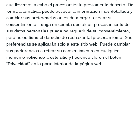
Chandiramani.
que llevemos a cabo el procesamiento previamente descrito. De
forma alternativa, puede acceder a información más detallada y
El PP logró sacar adelante la aprobación inicial el pasado
cambiar sus preferencias antes de otorgar o negar su
15 de mayo, aunque el gesto protagonista de aquel pleno
consentimiento.
Tenga en cuenta que algún procesamiento de
sus datos personales puede no requerir de su consentimiento,
no fue precisamente eso, sino que se obtuvieran dos
pero usted tiene el derecho de rechazar tal procesamiento. Sus
apoyos correspondientes a los diputados Navil Rahal y
preferencias se aplicarán solo a este sitio web. Puede cambiar
Fidda Mustafa, que
rompieron la disciplina de voto.
sus preferencias o retirar su consentimiento en cualquier
momento volviendo a este sitio y haciendo clic en el botón
Hasta la fecha se han presentado
varias enmiendas por
"Privacidad" en la parte inferior de la página web.
parte del PP, MDyC y PSOE
que serán sometidas
también a votación.
El PP propuso hasta un total de 8 enmiendas, entre la que
destaca, por ejemplo, la petición de más partidas
económicas para los equipos deportivos que están
teniendo éxito con motivo del desarrollo de los play-off.
Presentó una petición para crear dos partidas, suplementar
cuatro y disminuir siete.