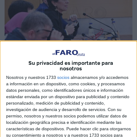
Su privacidad es importante para
Imagen de archivo
nosotros
Nosotros y nuestros 1733
socios
almacenamos y/o accedemos
a información en un dispositivo, como cookies, y procesamos
datos personales, como identificadores únicos e información
La Asamblea de Ceuta ha convocado
Pleno
en sesión
estándar enviada por un dispositivo para publicidad y contenido
extraordinaria el próximo jueves a las 9:30 horas con un
personalizado, medición de publicidad y contenido,
único punto en el orden del día: la aprobación definitiva del
investigación de audiencia y desarrollo de servicios.
Con su
permiso, nosotros y nuestros socios podemos utilizar datos de
segundo expediente de modificación de créditos
de la
localización geográfica precisa e identificación mediante las
Ciudad a propuesta de la consejera de Hacienda,
características de dispositivos. Puede hacer clic para otorgarnos
Transición Económica
y Transformación Digital, Kissy
su consentimiento a nosotros y a nuestros 1733 socios para