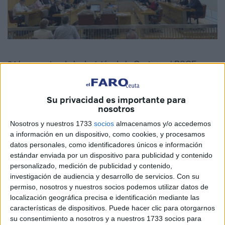
24 horas antes de la decisión de la Gestora, el PSOE
había
trasladado al Gobierno
que se iba a abstener. Pero
por sorpresa a las siete de la tarde de este martes
Su privacidad es importante para
comunicaron que votarían en contra.
nosotros
Ahí se ha abierto un cisma que ha desembocado en lo
Nosotros y nuestros 1733
socios
almacenamos y/o accedemos
a información en un dispositivo, como cookies, y procesamos
ocurrido hoy en la sesión plenaria: se rompe la disciplina
datos personales, como identificadores únicos e información
de voto en el partido del puño y la rosa confirmándose las
estándar enviada por un dispositivo para publicidad y contenido
grietas existentes, la falta de directriz clara en el seno de
personalizado, medición de publicidad y contenido,
este partido y la no unidad de criterio entre una Gestora
investigación de audiencia y desarrollo de servicios.
Con su
permiso, nosotros y nuestros socios podemos utilizar datos de
elegida con un interés y los miembros del Grupo
localización geográfica precisa e identificación mediante las
Parlamentario.
características de dispositivos. Puede hacer clic para otorgarnos
su consentimiento a nosotros y a nuestros 1733 socios para
En su exposición, Chandiramani había pedido el apoyo al