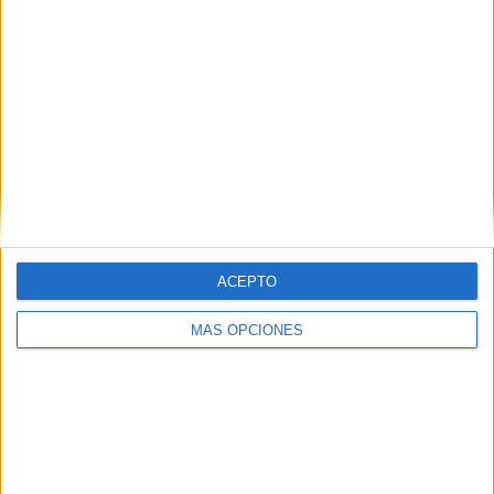
“Estamos ante una readaptación presupuestaria para
atender los intereses gubernamentales, para los intereses
de sus compadres, para tapar boquetes que generan por
su incapacidad y mover el dinero aprovechando para
colocarlo de tapadillo justo en el punto donde más les
interesa”.
ACEPTO
MÁS OPCIONES