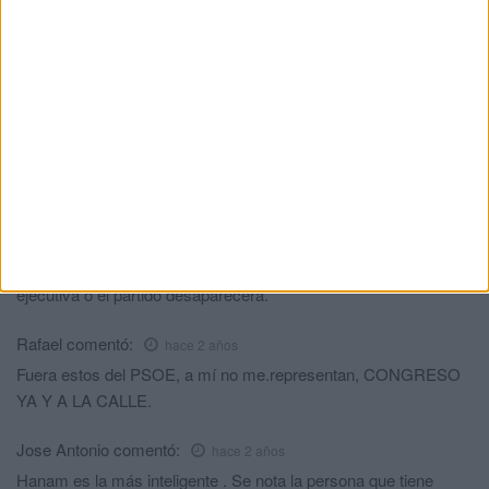
Manuel
comentó:
hace 2 años
Es hora que alguien con capacidad de criterio tome las riendas,
esto se veía venir, Gutiérrez impuso una lista de TRACE, para
dirigir al PSOE como hace vivas con el PP, es decir un cortijo
para cambiar cromos a su antojo,el resultado es este, de
vergüenza
Felix
comentó:
hace 2 años
PSOE congreso ya!!! la gestora tiene que dar paso a una nueva
ejecutiva o el partido desaparecerá.
Rafael
comentó:
hace 2 años
Fuera estos del PSOE, a mí no me.representan, CONGRESO
YA Y A LA CALLE.
Jose Antonio
comentó:
hace 2 años
Hanam es la más inteligente . Se nota la persona que tiene