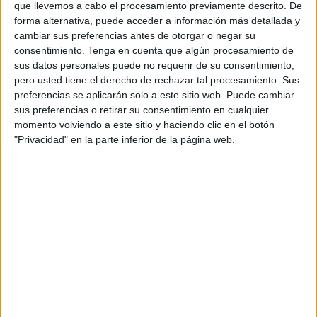
que llevemos a cabo el procesamiento previamente descrito. De
expediente porque con el mismo “esta ciudad tiene futuro”.
forma alternativa, puede acceder a información más detallada y
cambiar sus preferencias antes de otorgar o negar su
consentimiento.
Tenga en cuenta que algún procesamiento de
sus datos personales puede no requerir de su consentimiento,
pero usted tiene el derecho de rechazar tal procesamiento. Sus
preferencias se aplicarán solo a este sitio web. Puede cambiar
sus preferencias o retirar su consentimiento en cualquier
momento volviendo a este sitio y haciendo clic en el botón
"Privacidad" en la parte inferior de la página web.
El PSOE no da explicación del
cambio del sentido de voto