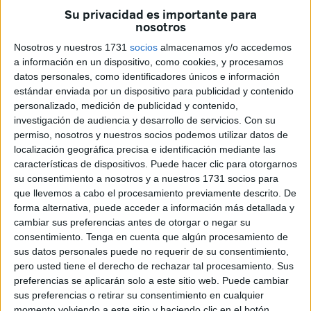
Su privacidad es importante para
nosotros
Concretamente, será este jueves 27 de marzo cuando se
abra el
plazo de presentación de solicitudes
para la
Nosotros y nuestros 1731
socios
almacenamos y/o accedemos
admisión de alumnos en el proceso de escolarización que
a información en un dispositivo, como cookies, y procesamos
datos personales, como identificadores únicos e información
se mantendrá abierto hasta el día 30 del próximo mes de
estándar enviada por un dispositivo para publicidad y contenido
abril.
personalizado, medición de publicidad y contenido,
investigación de audiencia y desarrollo de servicios.
Con su
Un día antes, el día 26, se hará público el número de
permiso, nosotros y nuestros socios podemos utilizar datos de
vacantes que ofertará cada
centro educativo
.
localización geográfica precisa e identificación mediante las
características de dispositivos. Puede hacer clic para otorgarnos
Las solicitudes se pueden realizar a través de la pagina
su consentimiento a nosotros y a nuestros 1731 socios para
web de la Dirección Provincial de Educación de Ceuta, en
que llevemos a cabo el procesamiento previamente descrito. De
forma alternativa, puede acceder a información más detallada y
los centros educativos o en la planta baja de la Dirección
cambiar sus preferencias antes de otorgar o negar su
Provincial.
consentimiento.
Tenga en cuenta que algún procesamiento de
sus datos personales puede no requerir de su consentimiento,
¿A quién va dirigido?
pero usted tiene el derecho de rechazar tal procesamiento. Sus
preferencias se aplicarán solo a este sitio web. Puede cambiar
sus preferencias o retirar su consentimiento en cualquier
En cuanto a los destinatarios de esta convocatoria de
momento volviendo a este sitio y haciendo clic en el botón