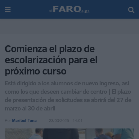
Comienza el plazo de
escolarización para el
próximo curso
Está dirigido a los alumnos de nuevo ingreso, así
como los que deseen cambiar de centro | El plazo
de presentación de solicitudes se abrirá del 27 de
marzo al 30 de abril
Por
Maribel Tena
23/03/2025 - 14:01