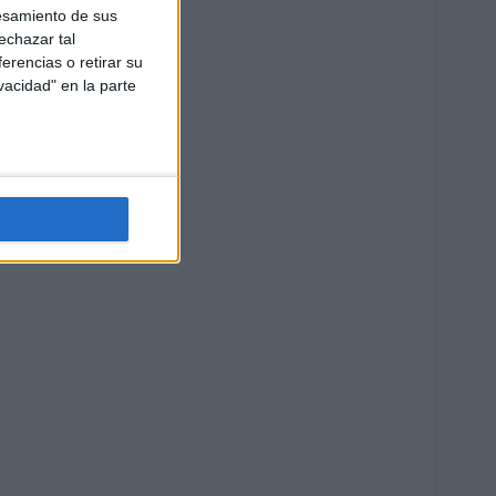
esamiento de sus
echazar tal
erencias o retirar su
vacidad" en la parte