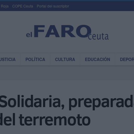
 Roja
COPE Ceuta
Portal del suscriptor
USTICIA
POLÍTICA
CULTURA
EDUCACIÓN
DEPO
Solidaria, prepara
 del terremoto