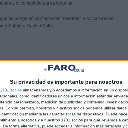
jada y el consulado para preguntar.
 que se ponga en contacto con nosotros”, explican desde
como Sabah o Rachid Sbihi.
hos voluntarios recogió, lavó y empaquetó ropa y
Su privacidad es importante para nosotros
ria y Turquía poniendo así su granito de arena.
s 1731
socios
almacenamos y/o accedemos a información en un disposit
sonales, como identificadores únicos e información estándar enviada 
e Marruecos pero antes necesitan saber qué es lo que
ntenido personalizado, medición de publicidad y contenido, investigaci
rmarán de ello para que todo el que quiera colaborar pueda
os.
Con su permiso, nosotros y nuestros socios podemos utilizar datos 
que la ayude llegue a donde debe.
identificación mediante las características de dispositivos. Puede hacer
ntimiento a nosotros y a nuestros 1731 socios para que llevemos a ca
. De forma alternativa, puede acceder a información más detallada y 