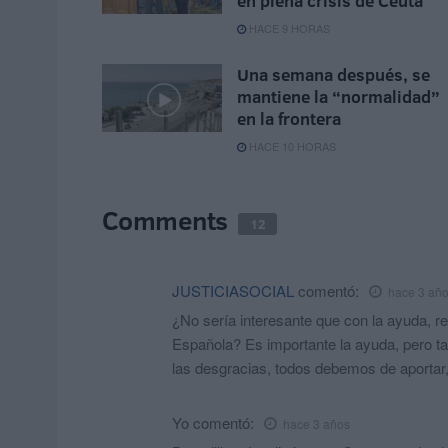
en plena crisis de Ceuta
HACE 9 HORAS
Una semana después, se
mantiene la “normalidad”
en la frontera
HACE 10 HORAS
Comments
12
JUSTICIASOCIAL
comentó:
hace 3 añ
¿No sería interesante que con la ayuda, 
Española? Es importante la ayuda, pero tam
las desgracias, todos debemos de aportar, 
Yo
comentó:
hace 3 años