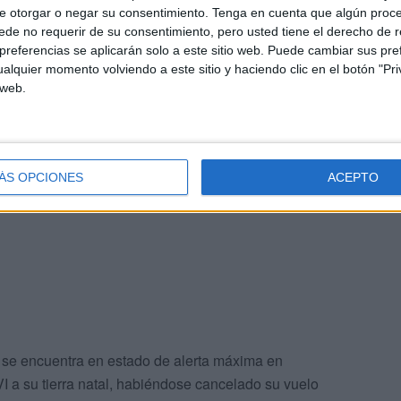
e otorgar o negar su consentimiento.
Tenga en cuenta que algún proc
de no requerir de su consentimiento, pero usted tiene el derecho de r
referencias se aplicarán solo a este sitio web. Puede cambiar sus pref
alquier momento volviendo a este sitio y haciendo clic en el botón "Pri
 web.
ed VI suspende visita a Francia
que ha derivado en que toda la comunidad internacional
ÁS OPCIONES
ACEPTO
 Ceuta el Gobierno local buscará las maneras oficiales
l se encuentra en estado de alerta máxima en
 a su tierra natal, habiéndose cancelado su vuelo