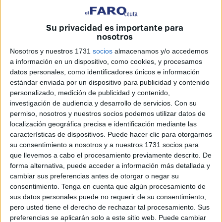
Su privacidad es importante para
nosotros
Nosotros y nuestros 1731
socios
almacenamos y/o accedemos
a información en un dispositivo, como cookies, y procesamos
datos personales, como identificadores únicos e información
estándar enviada por un dispositivo para publicidad y contenido
personalizado, medición de publicidad y contenido,
investigación de audiencia y desarrollo de servicios.
Con su
permiso, nosotros y nuestros socios podemos utilizar datos de
localización geográfica precisa e identificación mediante las
Entrada la noche daba comienzo el ensamblaje de la
características de dispositivos. Puede hacer clic para otorgarnos
pasarela de Miramar, una ingente infraestructura que se ha
su consentimiento a nosotros y a nuestros 1731 socios para
planteado para garantizar la seguridad de los peatones en
que llevemos a cabo el procesamiento previamente descrito. De
forma alternativa, puede acceder a información más detallada y
una carretera que ya se cobró la vida de una pequeña y
cambiar sus preferencias antes de otorgar o negar su
que pone en riesgo a los ciudadanos que deseen cruzar la
consentimiento.
Tenga en cuenta que algún procesamiento de
calle.
En estos momentos varios operarios siguen con
sus datos personales puede no requerir de su consentimiento,
la construcción de la plataforma.
pero usted tiene el derecho de rechazar tal procesamiento. Sus
preferencias se aplicarán solo a este sitio web. Puede cambiar