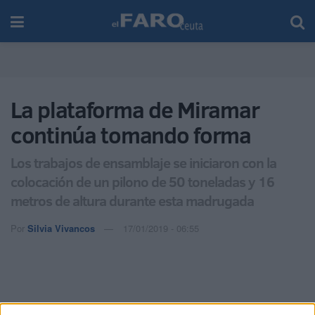
La plataforma de Miramar
continúa tomando forma
Los trabajos de ensamblaje se iniciaron con la
colocación de un pilono de 50 toneladas y 16
metros de altura durante esta madrugada
Por
Silvia Vivancos
17/01/2019 - 06:55