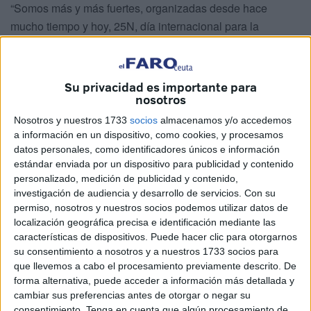
“Somos más y más fuertes, organizadas desde hace
mucho tiempo y hoy, 25N, día internacional para la
eliminación de las violencias machistas, salimos a las
calles para visibilizar esta lucha que nos afecta a todas y
todos”, así han dado comienzo al escrito.
Su privacidad es importante para
nosotros
Asimismo han señalado que van “a plantarles cara” y
Nosotros y nuestros 1733
socios
almacenamos y/o accedemos
decirles que “tenemos fuerza para cambiarlo todo”. “Las
a información en un dispositivo, como cookies, y procesamos
violencias machistas
no son anomalías del patriarcado,
datos personales, como identificadores únicos e información
es el patriarcado en sí”
estándar enviada por un dispositivo para publicidad y contenido
personalizado, medición de publicidad y contenido,
La Plataforma Feminista ha hecho mención de las
52
investigación de audiencia y desarrollo de servicios.
Con su
permiso, nosotros y nuestros socios podemos utilizar datos de
mujeres que han sido asesinadas durante este 2023
.
localización geográfica precisa e identificación mediante las
“Los escalofriantes datos estadísticos nos dicen que
características de dispositivos. Puede hacer clic para otorgarnos
demasiadas mujeres mueren asesinadas en todo el
su consentimiento a nosotros y a nuestros 1733 socios para
Estado cada año, y con ellas familias destrozadas, hijas e
que llevemos a cabo el procesamiento previamente descrito. De
forma alternativa, puede acceder a información más detallada y
hijos que han tenido que convivir con el maltratador o
cambiar sus preferencias antes de otorgar o negar su
incluso sufrir esta violencia. Datos sobrecogedores que
consentimiento.
Tenga en cuenta que algún procesamiento de