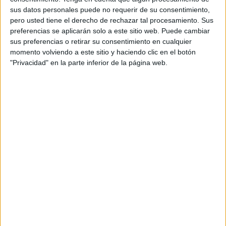
reclaman acción. La violencia machista sigue firmemente
sus datos personales puede no requerir de su consentimiento,
arraigada en esta sociedad machista, patriarcal y
pero usted tiene el derecho de rechazar tal procesamiento. Sus
capitalista”.
preferencias se aplicarán solo a este sitio web. Puede cambiar
sus preferencias o retirar su consentimiento en cualquier
momento volviendo a este sitio y haciendo clic en el botón
Hay muchas maneras de expresar la
"Privacidad" en la parte inferior de la página web.
violencia machista
Aún así no solo han centrado su discurso en las mujeres
asesinadas, sino en las múltiples formas de expresar la
violencia machista. “Se expresan de numerosas formas:
los asesinatos y las violencias en el ámbito de la pareja o
expareja; la violencia vicaria; el acoso sexual o por razón
de sexo en los ámbitos laborales, académicos y culturales
y en otros espacios de relaciones sociales; la violencia
económica e institucional; las agresiones sexuales; la
violencia digital; la violencia obstétrica; la violencia
climática y ecológica; y un largo etc”.