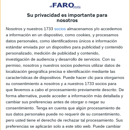
Su privacidad es importante para
nosotros
Joaquín Viera
Nosotros y nuestros 1733
socios
almacenamos y/o accedemos
a información en un dispositivo, como cookies, y procesamos
datos personales, como identificadores únicos e información
estándar enviada por un dispositivo para publicidad y contenido
Delegación del Gobierno presentó este jueves el Plan de
personalizado, medición de publicidad y contenido,
Empleo que espera estar operativo a finales de octubre y
investigación de audiencia y desarrollo de servicios.
Con su
que repercutirá de manera directa en la vida de los
permiso, nosotros y nuestros socios podemos utilizar datos de
ciudadanos. Obtener un empleo, aunque venga marcado
localización geográfica precisa e identificación mediante las
características de dispositivos. Puede hacer clic para otorgarnos
por la temporalidad, importa, ayuda y mejora la calidad de
su consentimiento a nosotros y a nuestros 1733 socios para
vida de unos ciudadanos que solo encuentran en este tipo
que llevemos a cabo el procesamiento previamente descrito. De
de ofertas un salvavidas.
forma alternativa, puede acceder a información más detallada y
cambiar sus preferencias antes de otorgar o negar su
Los seleccionados podrán trabajar en áreas de corte
consentimiento.
Tenga en cuenta que algún procesamiento de
medioambiental, limpieza o conservación de espacios
sus datos personales puede no requerir de su consentimiento,
pero usted tiene el derecho de rechazar tal procesamiento. Sus
públicos. Trabajos erigidos en una herramienta social y
preferencias se aplicarán solo a este sitio web. Puede cambiar
asistencial necesaria para permitir que colectivos más