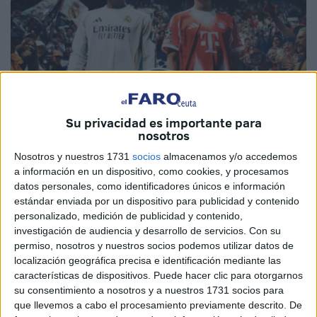
Su privacidad es importante para
nosotros
Nosotros y nuestros 1731
socios
almacenamos y/o accedemos
Imagen cedida
a información en un dispositivo, como cookies, y procesamos
datos personales, como identificadores únicos e información
estándar enviada por un dispositivo para publicidad y contenido
personalizado, medición de publicidad y contenido,
investigación de audiencia y desarrollo de servicios.
Con su
El
estreno de la
Agrupación Deportiva Ceuta en el EA
permiso, nosotros y nuestros socios podemos utilizar datos de
FC 26
, conocido popularmente como FIFA 26,
se ha
localización geográfica precisa e identificación mediante las
características de dispositivos. Puede hacer clic para otorgarnos
adelantado
10 horas.
su consentimiento a nosotros y a nuestros 1731 socios para
que llevemos a cabo el procesamiento previamente descrito. De
Los
suscriptores de EA Play
ya pueden disfrutar de uno