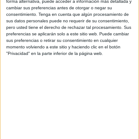
forma alternativa, puede acceder a información más detallada y
de los videojuegos más cotizados de la historia. La fecha
cambiar sus preferencias antes de otorgar o negar su
en la que este grupo privilegiado ha podido acceder al
consentimiento.
Tenga en cuenta que algún procesamiento de
juego deportivo ha sido
este jueves a las 14:00 horas.
sus datos personales puede no requerir de su consentimiento,
pero usted tiene el derecho de rechazar tal procesamiento. Sus
La anterior cita de referencia era a partir del viernes 19 de
preferencias se aplicarán solo a este sitio web. Puede cambiar
septiembre en España, pero
los moderadores quisieron
sus preferencias o retirar su consentimiento en cualquier
momento volviendo a este sitio y haciendo clic en el botón
dar una recompensa a sus jugadores más fieles.
"Privacidad" en la parte inferior de la página web.
El concepto de
EA Play es una membresía
que se puede
pagar de forma mensual o anual, dándote ciertas ventajas
como
descuentos, pruebas de juegos o recompensas
.
En este caso fue un adelanto de 10 horas, en el que los
‘gamers’ han experimentado los
cambios más
significativos del juego
conforme al año anterior como el
Modo Carrera o nuevas novedades de jugabilidad.
Fechas para la opción estándar y la