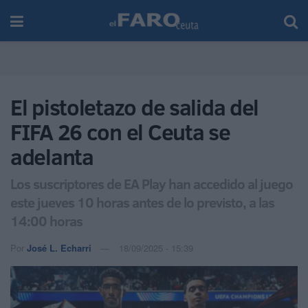
El pistoletazo de salida del
FIFA 26 con el Ceuta se
adelanta
Los suscriptores de EA Play han accedido al juego
este jueves 10 horas antes de lo previsto, a las
14:00 horas
Por
José L. Echarri
18/09/2025 - 15:39