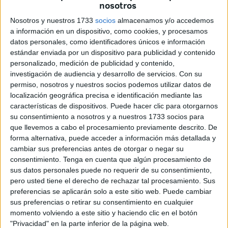
nosotros
Para él, esta es una de sus canciones favoritas y “muy
Nosotros y nuestros 1733
socios
almacenamos y/o accedemos
dedicable”, tal y como ha expresado. “Trata de una historia
a información en un dispositivo, como cookies, y procesamos
personal” y está
inspirada y dedicada a su mujer
, añade
datos personales, como identificadores únicos e información
Piony.
estándar enviada por un dispositivo para publicidad y contenido
personalizado, medición de publicidad y contenido,
En cuanto al videoclip de esta canción, cuenta que todo
investigación de audiencia y desarrollo de servicios.
Con su
surgió en un viaje al Sáhara. Allí coincidió con varios
permiso, nosotros y nuestros socios podemos utilizar datos de
amigos “que son los que me grabaron el videoclip”. Se
localización geográfica precisa e identificación mediante las
características de dispositivos. Puede hacer clic para otorgarnos
trata de AimanOff y Himed Mehdi.
su consentimiento a nosotros y a nuestros 1733 socios para
que llevemos a cabo el procesamiento previamente descrito. De
forma alternativa, puede acceder a información más detallada y
cambiar sus preferencias antes de otorgar o negar su
consentimiento.
Tenga en cuenta que algún procesamiento de
sus datos personales puede no requerir de su consentimiento,
pero usted tiene el derecho de rechazar tal procesamiento. Sus
preferencias se aplicarán solo a este sitio web. Puede cambiar
sus preferencias o retirar su consentimiento en cualquier
momento volviendo a este sitio y haciendo clic en el botón
"Privacidad" en la parte inferior de la página web.