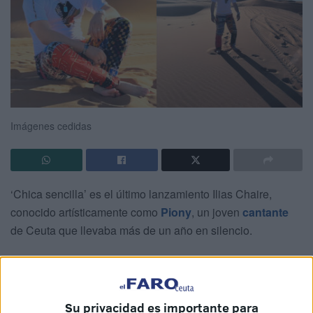
Imágenes cedidas
‘Chica sencilla’ es el último lanzamiento Ilias Chaire,
conocido artísticamente como
Piony
, un joven
cantante
de Ceuta que llevaba más de un año en silencio.
Ahora, ha vuelto con este tema
cuyo
videoclip ha
grabado en el desierto del Sáhara
, aprovechando un
viaje en el que coincidió con varios amigos.
Su privacidad es importante para