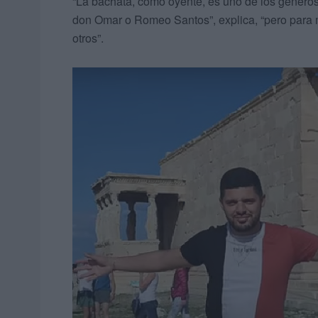
“La bachata, como oyente, es uno de los géner
don Omar o Romeo Santos”, explica, “pero para m
otros”.