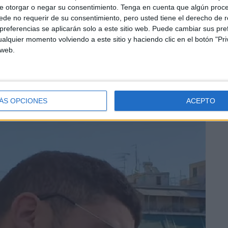
e otorgar o negar su consentimiento.
Tenga en cuenta que algún proc
de no requerir de su consentimiento, pero usted tiene el derecho de r
referencias se aplicarán solo a este sitio web. Puede cambiar sus pref
alquier momento volviendo a este sitio y haciendo clic en el botón "Pri
edondearlo con la grabación de un videoclip que, aunque
 web.
nte. ¿La razón? Que al inicio se localiza claramente en
pero en poco segundos te traslada a Atenas. Sí… de
ÁS OPCIONES
ACEPTO