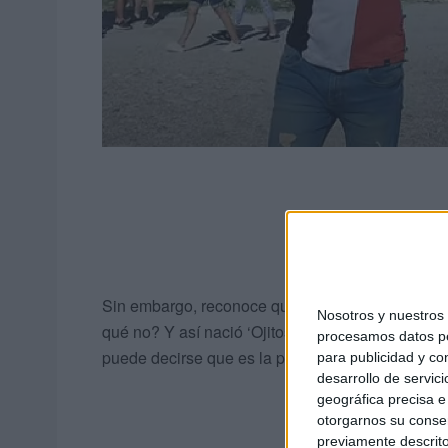
Sin embargo, reconoce que le gusta innovar. Se 
Nosotros y nuestro
qué no? Y así nació ‘Ojitos Miel’. “Creo que aqu
procesamos datos per
puede decirse que es la primera bachata ‘made i
para publicidad y co
desarrollo de servici
geográfica precisa e 
otorgarnos su conse
previamente descrito