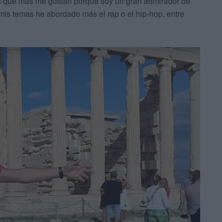
os que más me gustan porque soy un gran admirador de
is temas he abordado más el rap o el hip-hop, entre