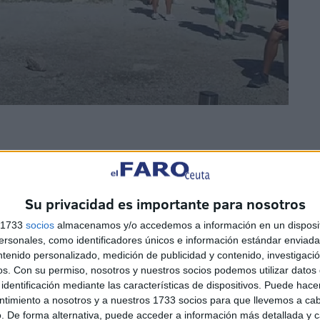
Su privacidad es importante para nosotros
considera muy versátil, sin miedo a nada, así que… ¿por
s 1733
socios
almacenamos y/o accedemos a información en un disposit
í en Ceuta aún no se había creado una bachata, así que
sonales, como identificadores únicos e información estándar enviada 
n Ceuta’”, comenta.
ntenido personalizado, medición de publicidad y contenido, investigaci
os.
Con su permiso, nosotros y nuestros socios podemos utilizar datos 
identificación mediante las características de dispositivos. Puede hacer
ntimiento a nosotros y a nuestros 1733 socios para que llevemos a ca
. De forma alternativa, puede acceder a información más detallada y 