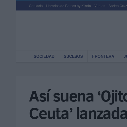
Contacto
Horarios de Barcos by Kikoto
Vuelos
Sorteo Cruz
SOCIEDAD
SUCESOS
FRONTERA
J
Así suena ‘Oji
Ceuta’ lanzada