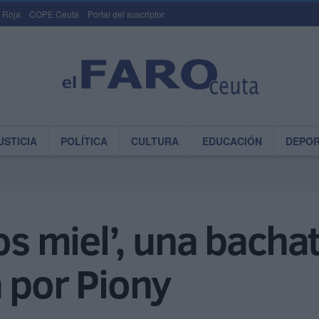
 Roja
COPE Ceuta
Portal del suscriptor
USTICIA
POLÍTICA
CULTURA
EDUCACIÓN
DEPO
tos miel’, una bacha
 por Piony