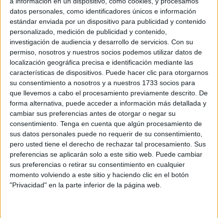
a información en un dispositivo, como cookies, y procesamos
estabilización y consolidación a interinos en fraude de ley
datos personales, como identificadores únicos e información
a través de oposiciones masivas de libre acceso, pudiendo
estándar enviada por un dispositivo para publicidad y contenido
llegar producirse el despido libre y gratuito en caso de no
personalizado, medición de publicidad y contenido,
conseguirlo, debe ser subsanado. Este acuerdo tenía el
investigación de audiencia y desarrollo de servicios.
Con su
beneplácito de los sindicatos mayoritarios, explica la
permiso, nosotros y nuestros socios podemos utilizar datos de
localización geográfica precisa e identificación mediante las
Plataforma.
características de dispositivos. Puede hacer clic para otorgarnos
su consentimiento a nosotros y a nuestros 1733 socios para
El dictamen continúa y amplía los casos y situaciones en
que llevemos a cabo el procesamiento previamente descrito. De
las que se produce el "abuso", y a su vez censura las
forma alternativa, puede acceder a información más detallada y
actuaciones de las autoridades administrativas y judiciales
cambiar sus preferencias antes de otorgar o negar su
que no reconocían y que toleraban esta práctica contraria
consentimiento.
Tenga en cuenta que algún procesamiento de
sus datos personales puede no requerir de su consentimiento,
al Derecho Comunitario.
pero usted tiene el derecho de rechazar tal procesamiento. Sus
preferencias se aplicarán solo a este sitio web. Puede cambiar
Con estas conclusiones, razona PIDOCE, también "se
sus preferencias o retirar su consentimiento en cualquier
pone en entredicho" la decisión adoptada por el anterior
momento volviendo a este sitio y haciendo clic en el botón
Gobierno Español, y continuado por el actual, que tras el
"Privacidad" en la parte inferior de la página web.
requerimiento de la Unión Europea por la alta
temporalidad en la Administración Pública, "ha pretendido