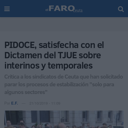
PIDOCE, satisfecha con el
Dictamen del TJUE sobre
interinos y temporales
Critica a los sindicatos de Ceuta que han solicitado
parar los procesos de estabilización "solo para
algunos sectores"
Por
E.F.
21/10/2019 - 11:09