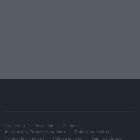
Grupo Faro
Publicidad
Contacto
Aviso legal – Protección de datos
Política de cookies
Política de privacidad
Política editorial
Términos de uso